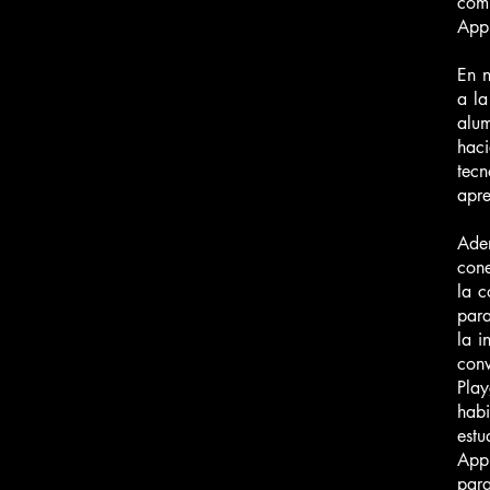
com
Appl
En n
a la
alu
hac
tec
apre
Ade
con
la c
para
la i
con
Pla
habi
estu
Appl
para