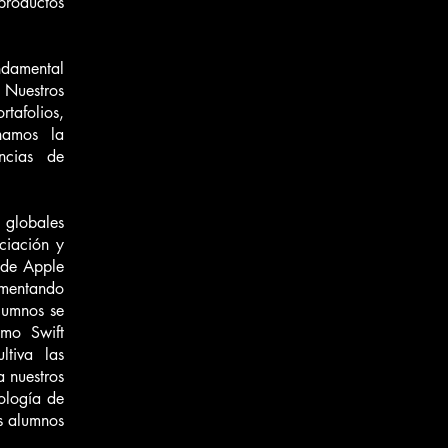
productos
ndamental
 Nuestros
tafolios,
hamos la
ncias de
globales
ciación y
 de Apple
fomentando
lumnos se
omo Swift
ltiva las
a nuestros
nología de
s alumnos