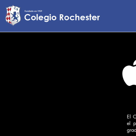
El C
el 
grad