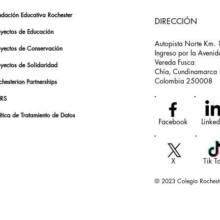
ndación Educativa Rochester
DIRECCIÓN
oyectos de Educación
Autopista Norte Km. 
oyectos de Conservación
Ingreso por la Avenid
Vereda Fusca
oyectos de Solidaridad
Chía, Cundinamarca
Colombia 250008
hesterian Partnerships
RS
ítica de Tratamiento de Datos
Facebook
Linked
X
Tik T
© 2023 Colegio Rochest