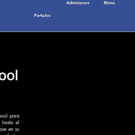
Admisiones
Menú
Portales
hool para
 hasta el
ase en su