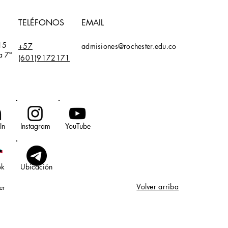
TELÉFONOS
EMAIL
15
+57
admisiones@rochester.edu.co
a 7ª
(601)9172171
In
Instagram
YouTube
ok
Ubicación
Volver arriba
er