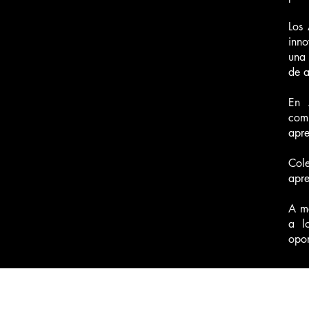
Los 
inno
una 
de a
En 
comu
apre
Col
apre
A me
a l
opor