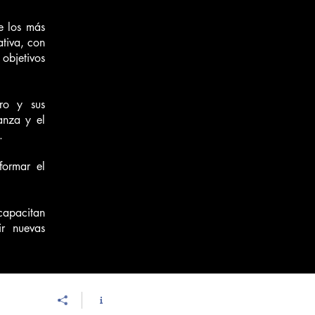
e los más
tiva, con
 objetivos
uro y sus
anza y el
.
formar el
capacitan
ir nuevas