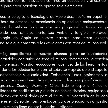
promiso con la innovación continua en educación y el uso de 
e para crear prácticas de aprendizaje ejemplares.
uestro colegio, la tecnología de Apple desempeña un papel fu
 hora de ofrecer una experiencia de aprendizaje enriquecedora.
mnos la utilizan para mostrar sus progresos a través de por
iendo que su crecimiento sea visible y tangible. Aprovec
nología de Apple en nuestro campus para crear experie
ndizaje que conectan a los estudiantes con retos del mundo real.
más, capacitamos a nuestros alumnos para ser ciudadanos 
ectándolos con aulas de todo el mundo, fomentando la concien
omprensión. Nuestros educadores hacen uso de las herramientas
 dar a los estudiantes el control sobre su viaje de aprendizaje, 
ndependencia y la curiosidad. Trabajando juntos, profesores y a
vierten en creadores de contenidos utilizando plataformas c
ygrounds, Xcode, iMovie y Clips. Este enfoque dinámico cu
lidades de codificación y el arte de contar historias, equipando 
diantes con habilidades para el futuro. La integración de la tec
e es el núcleo de nuestro enfoque, ya que preparamos a nuestro
 un mundo lleno de posibilidades ilimitadas.