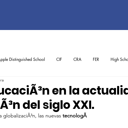
pple Distinguished School
CIF
CRA
FER
High Scho
ura
ol
Preschool
School Achievements
Staff Achievements
ucaciÃ³n en la actuali
³n del siglo XXI.
globalizaciÃ³n, las nuevas 
tecnologÃ