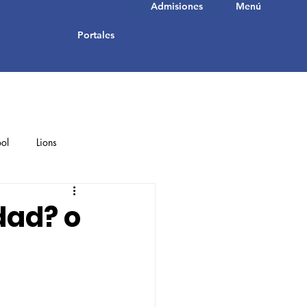
Admisiones
Menú
Portales
ol
Lions
Student Achievements
dad? o