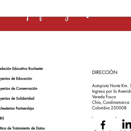
s una profesión y el Rochester la 
ndación Educativa Rochester
DIRECCIÓN
oyectos de Educación
Autopista Norte Km. 
oyectos de Conservación
Ingreso por la Avenid
Vereda Fusca
oyectos de Solidaridad
Chía, Cundinamarca
Colombia 250008
hesterian Partnerships
RS
ítica de Tratamiento de Datos