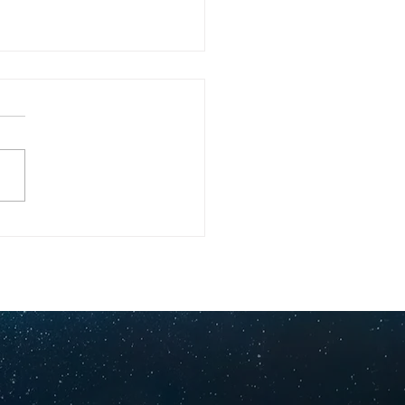
ullo Rochesteriano
as piscinas
ionales