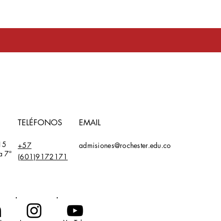
toma en serio
TELÉFONOS
EMAIL
15
+57
admisiones@rochester.edu.co
a 7ª
(601)9172171