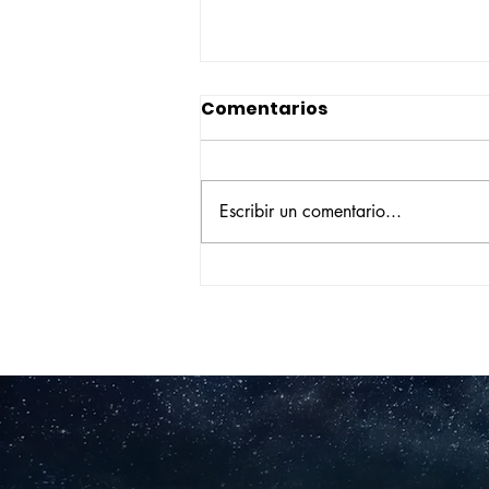
Comentarios
Escribir un comentario...
Construyendo su propio
camino: la historia de
Verónica Ardila Platín,
promoción 2017