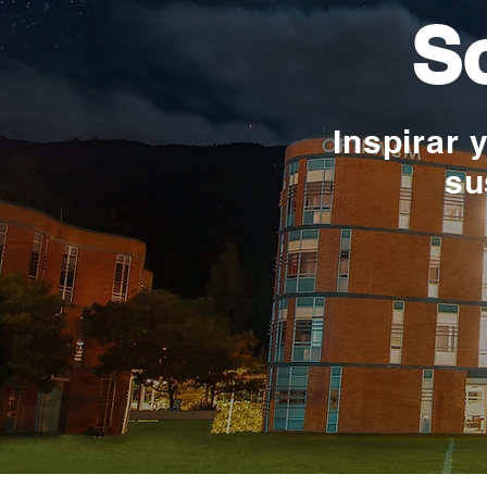
So
Inspirar 
su