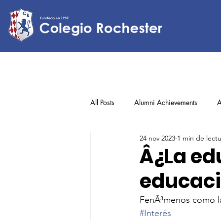
All Posts
Alumni Achievements
A
24 nov 2023
1 min de lect
Lower Elementary
Middle Scho
Â¿La ed
educaciÃ
Upper Elementary
FenÃ³menos como la 
#Interés