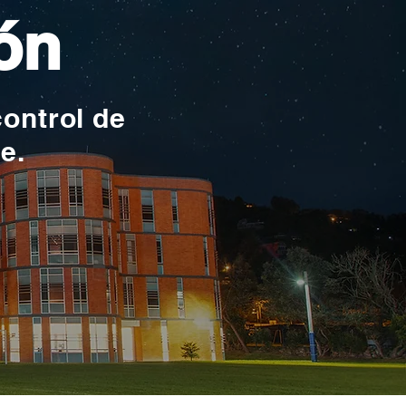
ón
control de
te.