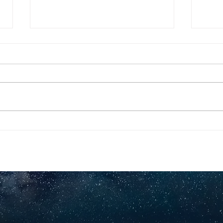
Pequeños escritores,
Org
grandes historias
en l
nac