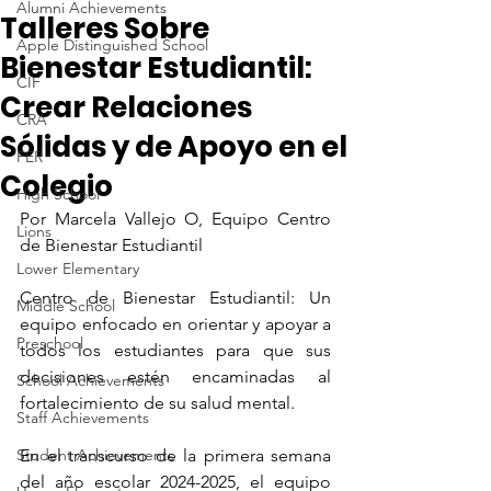
Alumni Achievements
Talleres Sobre
Apple Distinguished School
Bienestar Estudiantil:
CIF
Crear Relaciones
CRA
Sólidas y de Apoyo en el
FER
Colegio
High School
Por Marcela Vallejo O, Equipo Centro 
Lions
de Bienestar Estudiantil
Lower Elementary
Centro de Bienestar Estudiantil: Un 
Middle School
equipo enfocado en orientar y apoyar a 
Preschool
todos los estudiantes para que sus 
decisiones estén encaminadas al 
School Achievements
fortalecimiento de su salud mental.
Staff Achievements
Student Achievements
En el transcurso de la primera semana 
del año escolar 2024-2025, el equipo 