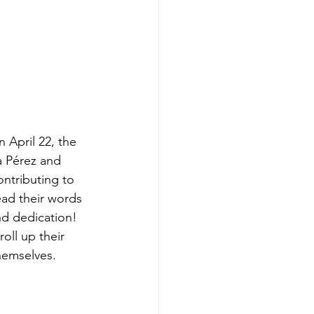
 April 22, the 
a Pérez and 
ontributing to 
ead their words 
nd dedication! 
oll up their 
hemselves. 