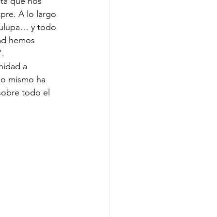
ta que nos 
re. A lo largo 
gulupa… y todo 
ad hemos 
”.
nidad a 
no mismo ha 
sobre todo el 