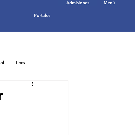
Admisiones
Menú
Portales
ol
Lions
Student Achievements
r