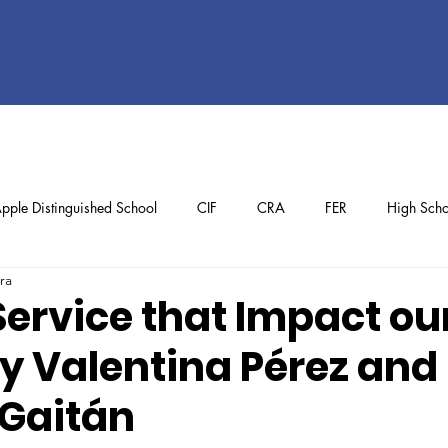
pple Distinguished School
CIF
CRA
FER
High Scho
ra
ol
Preschool
School Achievements
Staff Achievements
Service that Impact ou
by Valentina Pérez and
Gaitán