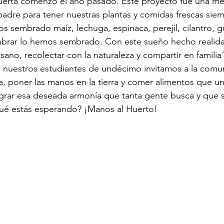
huerta comenzó el año pasado. Este proyecto fue una me
dre para tener nuestras plantas y comidas frescas siemp
 sembrado maíz, lechuga, espinaca, perejil, cilantro, 
mbrar lo hemos sembrado. Con este sueño hecho realid
ano, recolectar con la naturaleza y compartir en familia
 nuestros estudiantes de undécimo invitamos a la comu
a, poner las manos en la tierra y comer alimentos que u
ograr esa deseada armonía que tanta gente busca y que 
Qué estás esperando? ¡Manos al Huerto!  