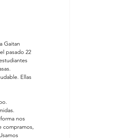
a Gaitan
 el pasado 22 
estudiantes 
asas. 
udable. Ellas 
po. 
midas. 
 forma nos 
te compramos, 
 Usamos 