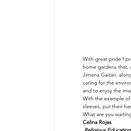
With great pride I pr
home gardens that, d
Jimena Gaitán, along 
caring for the envir
and to enjoy the ima
With the example of 
sleeves, put their h
What are you waitin
Celina Rojas
Religious Education