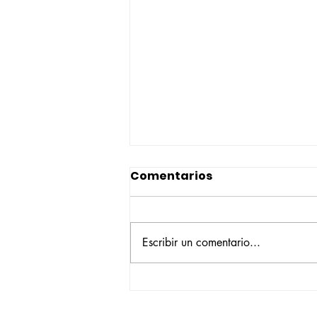
Comentarios
Escribir un comentario...
Construyendo su propio
camino: la historia de