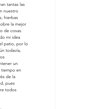
an tantas las 
n nuestro 
, hierbas 
sobre la mejor 
o de cosas. 
ido mi idea 
l patio, por lo 
n todavía, 
mos 
ntener un 
l tiempo en 
és de la 
d, pues 
re todos 