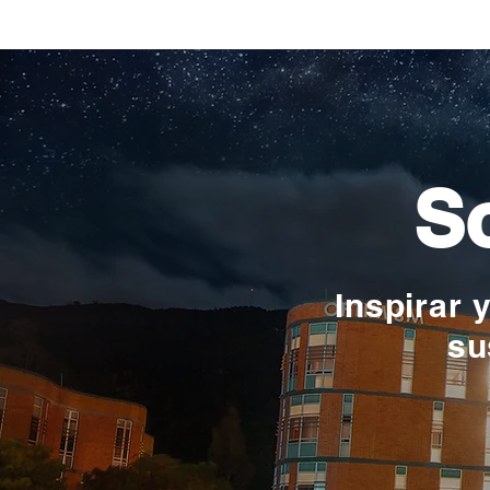
Verónica Ardila Platín,
promoción 2017
So
Inspirar 
su