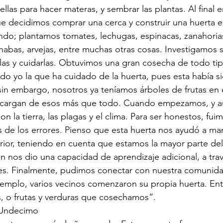
las para hacer materas, y sembrar las plantas. Al final er
e decidimos comprar una cerca y construir una huerta e
ndo; plantamos tomates, lechugas, espinacas, zanahorias
 habas, arvejas, entre muchas otras cosas. Investigamos 
las y cuidarlas. Obtuvimos una gran cosecha de todo tip
ido yo la que ha cuidado de la huerta, pues esta había s
sin embargo, nosotros ya teníamos árboles de frutas en e
ncargan de esos más que todo. Cuando empezamos, y aú
 la tierra, las plagas y el clima. Para ser honestos, fui
 de los errores. Pienso que esta huerta nos ayudó a ma
rior, teniendo en cuenta que estamos la mayor parte de
n nos dio una capacidad de aprendizaje adicional, a trav
ores. Finalmente, pudimos conectar con nuestra comunida
jemplo, varios vecinos comenzaron su propia huerta. Ent
, o frutas y verduras que cosechamos”.
Undecimo