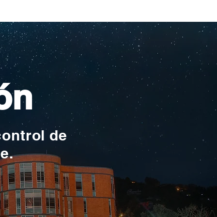
ionales
ón
control de
te.