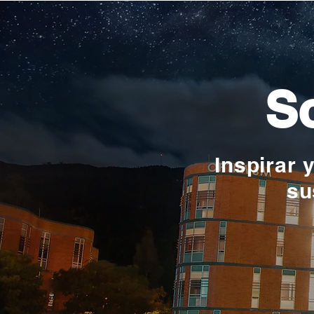
So
Inspirar 
su