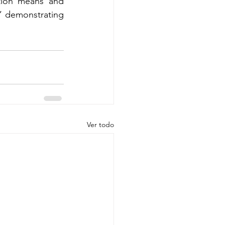
tion means and 
” demonstrating 
Ver todo