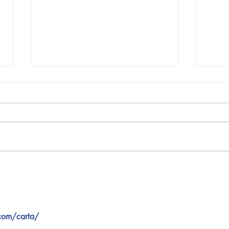
Pequeños escritores,
Org
grandes historias
en l
nac
.com/carta/