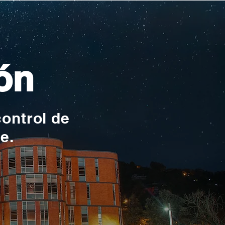
ón
control de
te.