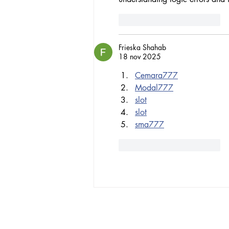
Me gusta
Reaccionar
Frieska Shahab
18 nov 2025
Cemara777
Modal777
slot
slot
sma777
Me gusta
Reaccionar