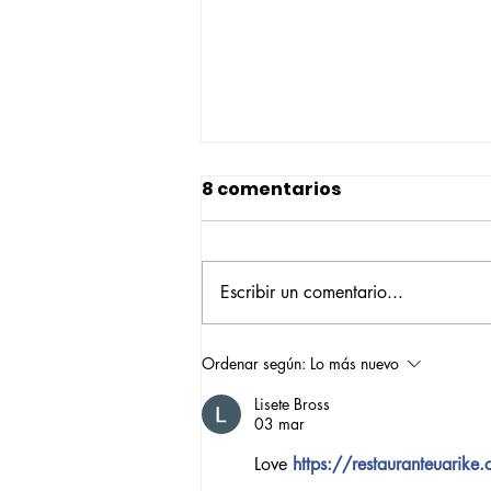
8 comentarios
Escribir un comentario...
Construyendo su propio
Ordenar según:
Lo más nuevo
camino: la historia de
Lisete Bross
Verónica Ardila Platín,
03 mar
promoción 2017
Love
https://restauranteuarike