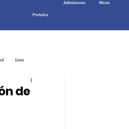
Admisiones
Menú
Portales
ol
Lions
Student Achievements
ón de