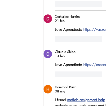
Me gusta
Reaccionar
Catherine Harries
21 feb
Love Aprendiedo 
https://vasz
Me gusta
Reaccionar
Claudia Shipp
13 feb
Love Aprendiedo 
https://eroen
Me gusta
Reaccionar
Hammad Raza
08 ene
I found 
matlab assignment help
understanding logic errors an