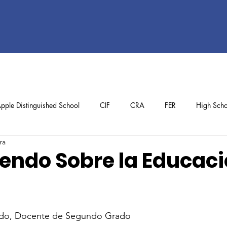
pple Distinguished School
CIF
CRA
FER
High Scho
ra
ol
Preschool
School Achievements
Staff Achievements
endo Sobre la Educaci
ado, Docente de Segundo Grado