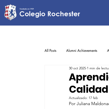
All Posts
Alumni Achievements
A
30 oct 2025
1 min de lectu
Lower Elementary
Middle Scho
Aprendi
Calidad
Upper Elementary
Actualizado:
17 feb
Por Juliana Maldon