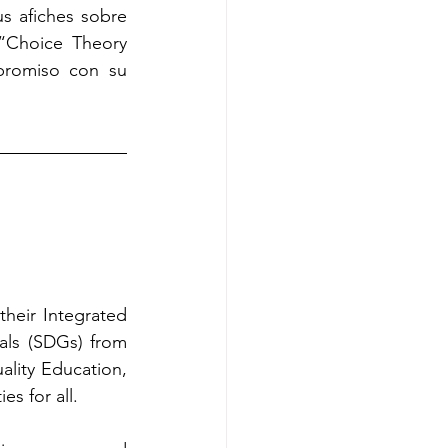
s afiches sobre 
“Choice Theory 
promiso con su 
heir Integrated 
ls (SDGs) from 
lity Education, 
s for all. 