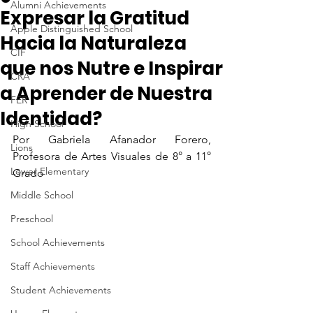
Alumni Achievements
Expresar la Gratitud
Apple Distinguished School
Hacia la Naturaleza
CIF
que nos Nutre e Inspirar
CRA
a Aprender de Nuestra
FER
Identidad?
High School
Por Gabriela Afanador Forero, 
Lions
Profesora de Artes Visuales de 8° a 11° 
Lower Elementary
Grado
Middle School
Preschool
School Achievements
Staff Achievements
Student Achievements