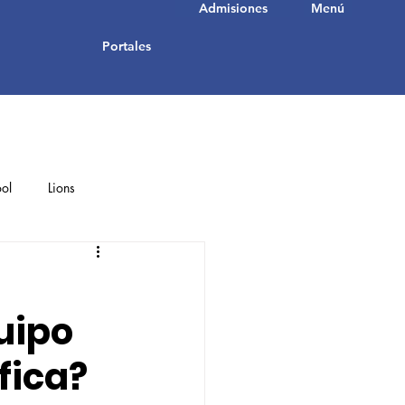
Admisiones
Menú
Portales
ol
Lions
Student Achievements
a
uipo
fica?