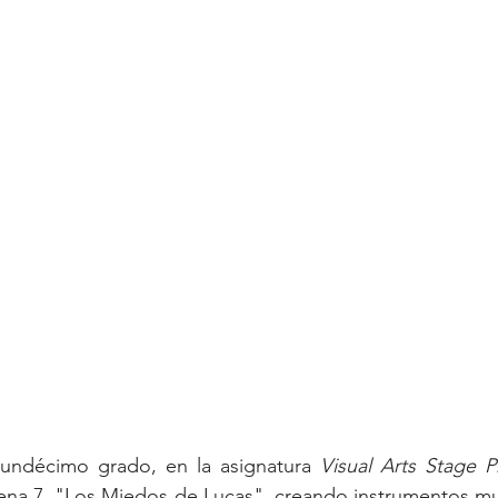
 undécimo grado, en la asignatura 
Visual Arts Stage 
ena 7, "Los Miedos de Lucas", creando instrumentos mus