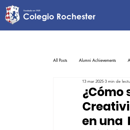
All Posts
Alumni Achievements
A
13 mar 2025
3 min de lect
Lower Elementary
Middle Scho
¿Cómo s
Creativi
Upper Elementary
en una 