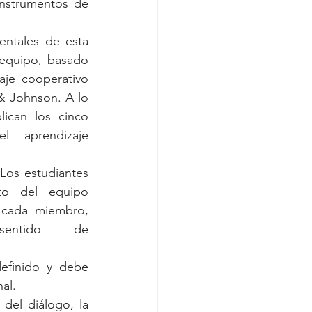
instrumentos de 
ntales de esta 
 equipo, basado 
je cooperativo 
 Johnson. A lo 
ican los cinco 
l aprendizaje 
Los estudiantes 
o del equipo 
cada miembro, 
entido de 
efinido y debe 
al.
del diálogo, la 