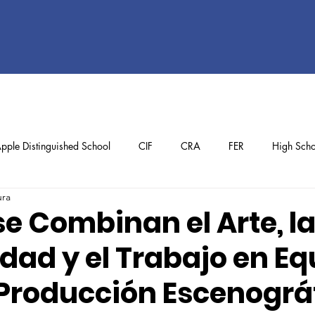
pple Distinguished School
CIF
CRA
FER
High Scho
ura
ol
Preschool
School Achievements
Staff Achievements
e Combinan el Arte, l
dad y el Trabajo en Eq
Producción Escenográ