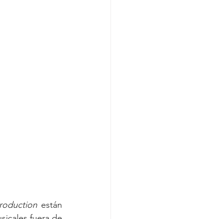
Production
 están 
icales fuera de 