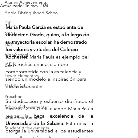
Alumni Achievements
Actualizado:
16 may 2024
Apple Distinguished School
CIF
María Paula García es estudiante de 
CRA
Undécimo Grado
, 
quien, a lo largo de 
su trayectoria escolar, ha demostrado 
FER
los valores y virtudes del Colegio 
High School
Rochester.
 María Paula es ejemplo del 
ADN rochesteriano, siempre 
Lions
comprometida con la excelencia y 
Lower Elementary
siendo un modelo e inspiración para 
Middle School
otros estudiantes. 
Preschool
Su dedicación y esfuerzo dio frutos el 
School Achievements
pasado 12 de Abril, cuando María Paula 
recibe la 
beca excelencia de la 
Staff Achievements
Universidad de la Sabana
. Esta beca la 
Student Achievements
otorga la universidad a los estudiantes 