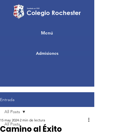
Menú
Admisiones
Entrada
All Posts
15 may 2024
2 min de lectura
All Posts
Camino al Éxito