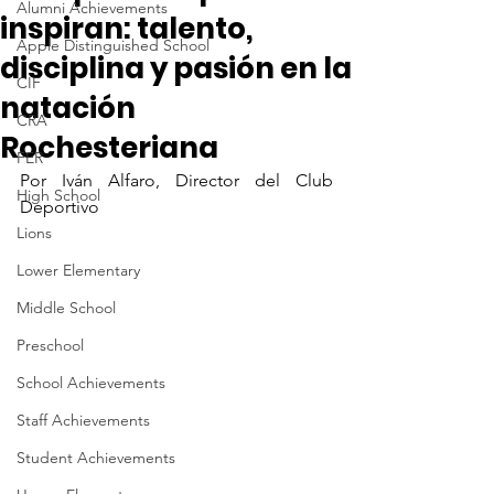
Alumni Achievements
inspiran: talento,
Apple Distinguished School
disciplina y pasión en la
CIF
natación
CRA
Rochesteriana
FER
Por Iván Alfaro, Director del Club 
High School
Deportivo
Lions
Lower Elementary
Middle School
Preschool
School Achievements
Staff Achievements
Student Achievements