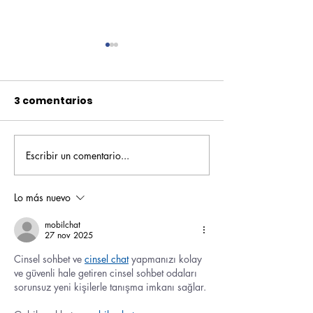
3 comentarios
Escribir un comentario...
Pequeños escritores,
Orgullo
grandes historias
Rochesteriano
piscinas naci
Lo más nuevo
mobilchat
27 nov 2025
Cinsel sohbet ve 
cinsel chat
 yapmanızı kolay 
ve güvenli hale getiren cinsel sohbet odaları 
sorunsuz yeni kişilerle tanışma imkanı sağlar.