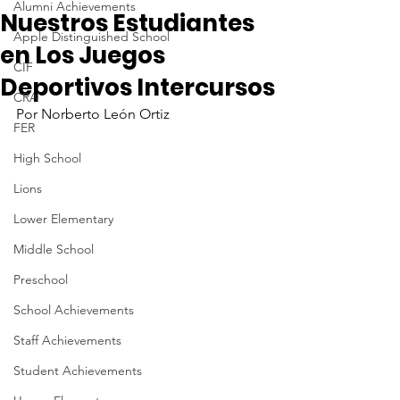
Alumni Achievements
Nuestros Estudiantes
Apple Distinguished School
en Los Juegos
CIF
Deportivos Intercursos
CRA
Por Norberto León Ortiz
FER
High School
Lions
Lower Elementary
Middle School
Preschool
School Achievements
Staff Achievements
Student Achievements