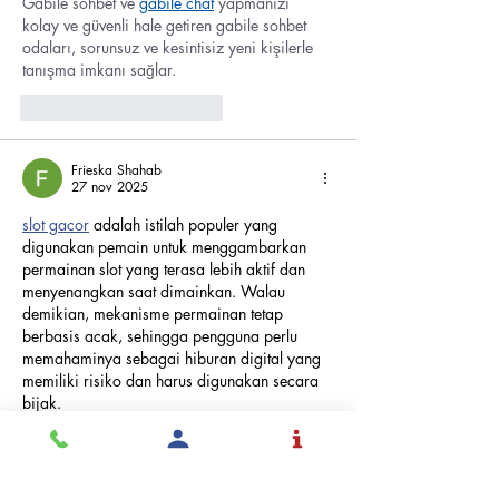
Gabile sohbet ve 
gabile chat
 yapmanızı 
kolay ve güvenli hale getiren gabile sohbet 
odaları, sorunsuz ve kesintisiz yeni kişilerle 
tanışma imkanı sağlar.
Me gusta
Reaccionar
Frieska Shahab
27 nov 2025
slot gacor
 adalah istilah populer yang 
digunakan pemain untuk menggambarkan 
permainan slot yang terasa lebih aktif dan 
menyenangkan saat dimainkan. Walau 
demikian, mekanisme permainan tetap 
berbasis acak, sehingga pengguna perlu 
memahaminya sebagai hiburan digital yang 
memiliki risiko dan harus digunakan secara 
bijak.
Me gusta
Reaccionar