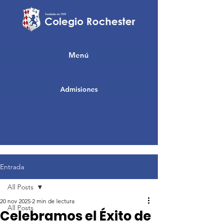
Menú
Admisiones
Entrada
All Posts
20 nov 2025
2 min de lectura
All Posts
Celebramos el Éxito de