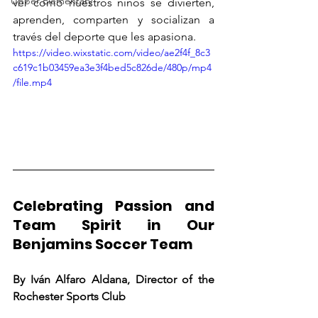
Upper Elementary
ver cómo nuestros niños se divierten, 
aprenden, comparten y socializan a 
través del deporte que les apasiona.
https://video.wixstatic.com/video/ae2f4f_8c3
c619c1b03459ea3e3f4bed5c826de/480p/mp4
/file.mp4
Celebrating Passion and 
Team Spirit in Our 
Benjamins Soccer Team
By Iván Alfaro Aldana, Director of the 
Rochester Sports Club