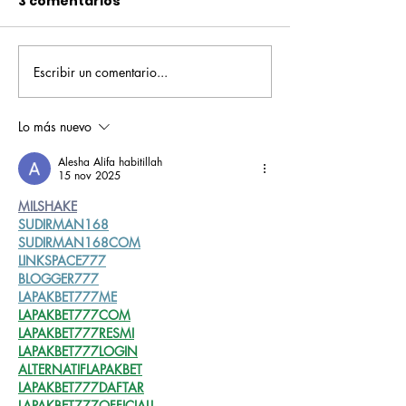
3 comentarios
Escribir un comentario...
Pequeños escritores,
Orgullo
grandes historias
Rochesteriano
piscinas naci
Lo más nuevo
Alesha Alifa habitillah
15 nov 2025
MILSHAKE
SUDIRMAN168
SUDIRMAN168COM
LINKSPACE777
BLOGGER777
LAPAKBET777ME
LAPAKBET777COM
LAPAKBET777RESMI
LAPAKBET777LOGIN
ALTERNATIFLAPAKBET
LAPAKBET777DAFTAR
LAPAKBET777OFFICIALL