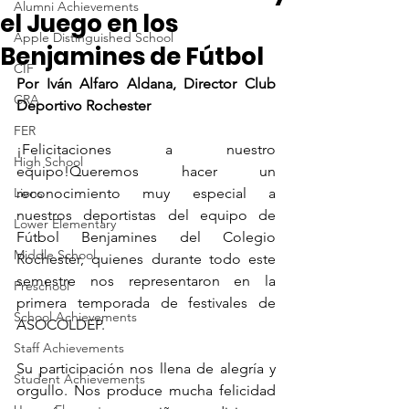
Alumni Achievements
el Juego en los
Apple Distinguished School
Benjamines de Fútbol
CIF
Por Iván Alfaro Aldana, Director Club 
CRA
Deportivo Rochester
FER
¡Felicitaciones a nuestro 
High School
equipo!Queremos hacer un 
Lions
reconocimiento muy especial a 
nuestros deportistas del equipo de 
Lower Elementary
Fútbol Benjamines del Colegio 
Middle School
Rochester, quienes durante todo este 
semestre nos representaron en la 
Preschool
primera temporada de festivales de 
School Achievements
ASOCOLDEP.
Staff Achievements
Su participación nos llena de alegría y 
Student Achievements
orgullo. Nos produce mucha felicidad 