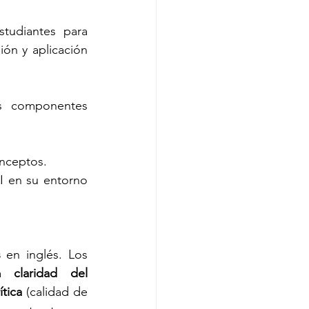
tudiantes para 
ón y aplicación 
s componentes 
onceptos.
 en su entorno 
s
 en inglés. Los 
a 
claridad del 
ítica
 (calidad de 