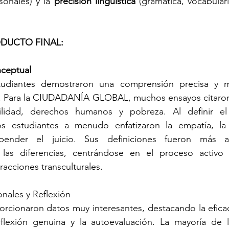
sonales) y la 
precisión lingüística
 (gramática, vocabulari
ODUCTO FINAL:
ceptual
tudiantes demostraron una comprensión precisa y m
s. Para la CIUDADANÍA GLOBAL, muchos ensayos citaron
ilidad, derechos humanos y pobreza. Al definir e
 estudiantes a menudo enfatizaron la empatía, la t
ender el juicio. Sus definiciones fueron más al
las diferencias, centrándose en el proceso activo
racciones transculturales.
onales y Reflexión
orcionaron datos muy interesantes, destacando la eficac
flexión genuina y la autoevaluación. La mayoría de la