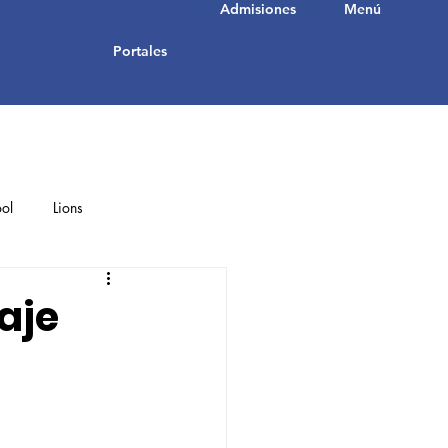
Admisiones
Menú
Portales
ol
Lions
Student Achievements
aje