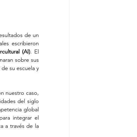
esultados de un 
es escribieron 
cultural (AI)
. El 
naran sobre sus 
de su escuela y 
n nuestro caso, 
dades del siglo 
petencia global 
ra integrar el 
 a través de la 