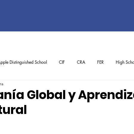
pple Distinguished School
CIF
CRA
FER
High Scho
ra
ol
Preschool
School Achievements
Staff Achievements
nía Global y Aprendiz
tural