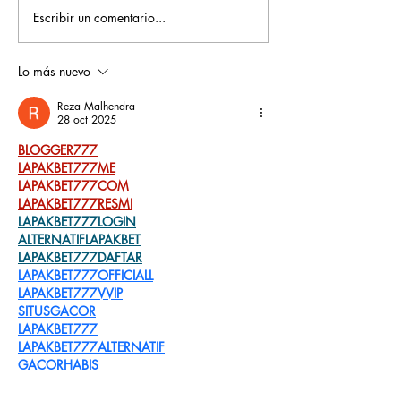
Escribir un comentario...
¿Cómo elegir un
¿Dónde encon
colegio que forme
colegios con
ciudadanos
programas de
Lo más nuevo
responsables con el
deporte en Bo
Reza Malhendra
planeta y la
Chía? Así es 
28 oct 2025
sociedad?
educación qu
BLOGGER777
desarrolla to
LAPAKBET777ME
LAPAKBET777COM
talentos
LAPAKBET777RESMI
LAPAKBET777LOGIN
ALTERNATIFLAPAKBET
LAPAKBET777DAFTAR
LAPAKBET777OFFICIALL
LAPAKBET777VVIP
SITUSGACOR
LAPAKBET777
LAPAKBET777ALTERNATIF
GACORHABIS