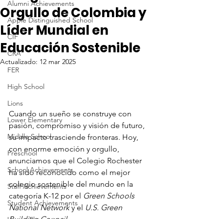
Alumni Achievements
Orgullo de Colombia y
Apple Distinguished School
Líder Mundial en
CIF
Educación Sostenible
CRA
Actualizado:
12 mar 2025
FER
High School
Lions
Cuando un sueño se construye con 
Lower Elementary
pasión, compromiso y visión de futuro, 
Middle School
su impacto trasciende fronteras. Hoy, 
con enorme emoción y orgullo, 
Preschool
anunciamos que el Colegio Rochester 
School Achievements
ha sido reconocido como el mejor 
colegio sostenible del mundo en la 
Staff Achievements
categoría K-12 por el 
Green Schools 
Student Achievements
National Network
 y el 
U.S. Green 