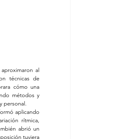
aproximaron al 
n técnicas de 
orara cómo una 
ando métodos y 
y personal.
formó aplicando 
iación rítmica, 
ambién abrió un 
osición tuviera 