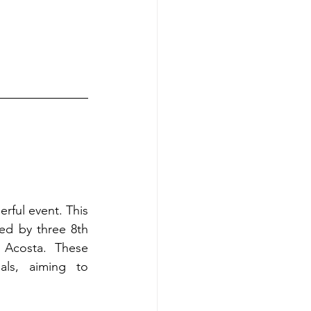
ful event. This 
ed by three 8th 
 Acosta. These 
als, aiming to 