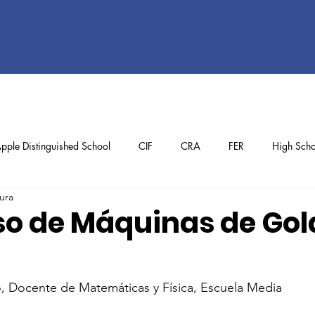
pple Distinguished School
CIF
CRA
FER
High Scho
ura
ol
Preschool
School Achievements
Staff Achievements
o de Máquinas de Gol
, Docente de Matemáticas y Física, Escuela Media