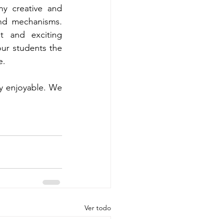
y creative and 
nd mechanisms. 
t and exciting 
r students the 
e.
y enjoyable. We 
Ver todo