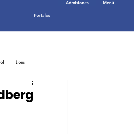
Admisiones
Menú
Portales
ol
Lions
Student Achievements
dberg