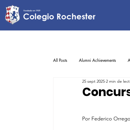
All Posts
Alumni Achievements
A
25 sept 2025
2 min de lect
Lower Elementary
Middle Scho
Concurs
Upper Elementary
Por Federico Orrego