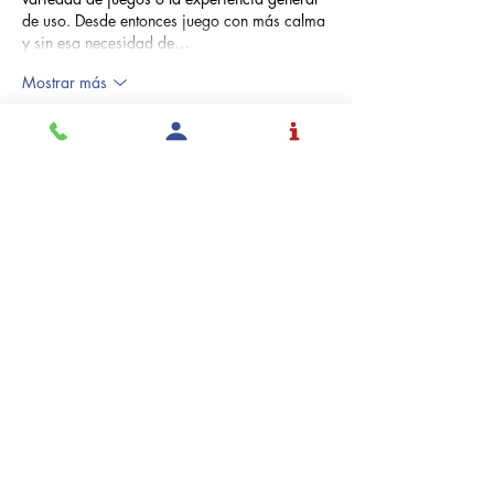
de uso. Desde entonces juego con más calma 
y sin esa necesidad de…
Mostrar más
Me gusta
Reaccionar
Solicita
Admisión
Inspirar y educar
estudiantes a tomar
control de sus vidas con
el mundo en mente.