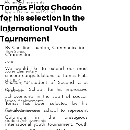
Alumni Achievements
Tomás Plata Chacón
Apple Distinguished School
for his selection in the
CIF
International Youth
CRA
Tournament
FER
By Christine Taunton, Communications 
High School
Coordinator
Lions
We would like to extend our most 
Lower Elementary
sincere congratulations to Tomás Plata 
Middle School
Chacón, a student of Second C at 
Rochester School, for his impressive 
Preschool
achievements in the sport of soccer. 
School Achievements
Tomás has been selected by his 
Fortaleza soccer school to represent 
Staff Achievements
Colombia in the prestigious 
Student Achievements
international youth tournament, Youth 