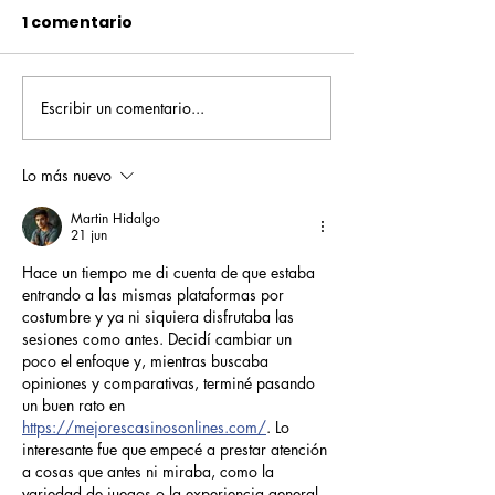
1 comentario
Escribir un comentario...
Pequeños escritores,
Orgullo
grandes historias
Rochesteriano
piscinas naci
Lo más nuevo
Martin Hidalgo
21 jun
Hace un tiempo me di cuenta de que estaba 
entrando a las mismas plataformas por 
costumbre y ya ni siquiera disfrutaba las 
sesiones como antes. Decidí cambiar un 
poco el enfoque y, mientras buscaba 
opiniones y comparativas, terminé pasando 
un buen rato en 
https://mejorescasinosonlines.com/
. Lo 
interesante fue que empecé a prestar atención 
a cosas que antes ni miraba, como la 
variedad de juegos o la experiencia general 