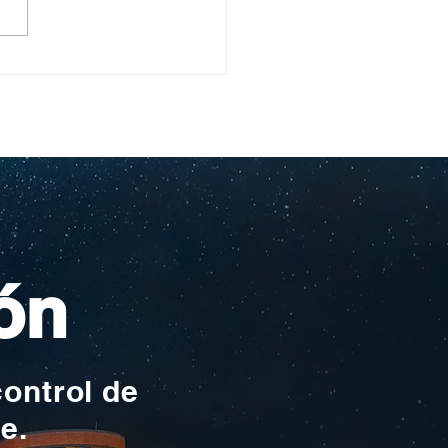
nde encontrar
egios con programas
arte y deporte en
otá y Chía? Así es
 educación que
rrolla todos los
entos
ón
control de
te.