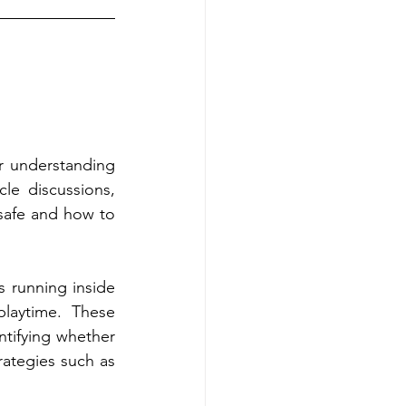
r understanding 
le discussions, 
 safe and how to 
 running inside 
playtime. These 
tifying whether 
rategies such as 