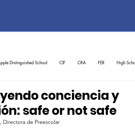
pple Distinguished School
CIF
CRA
FER
High Scho
ol
Preschool
School Achievements
Staff Achievements
yendo conciencia y
ón: safe or not safe
, Directora de Preescolar