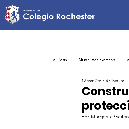
All Posts
Alumni Achievements
A
19 mar
2 min de lectura
Lower Elementary
Middle Scho
Constru
protecci
Upper Elementary
Por Margarita Gaitán