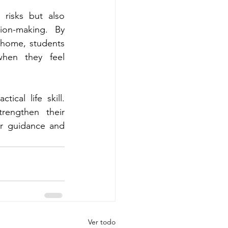
risks but also 
ion-making. By 
 home, students 
hen they feel 
al life skill. 
rengthen their 
r guidance and 
Ver todo