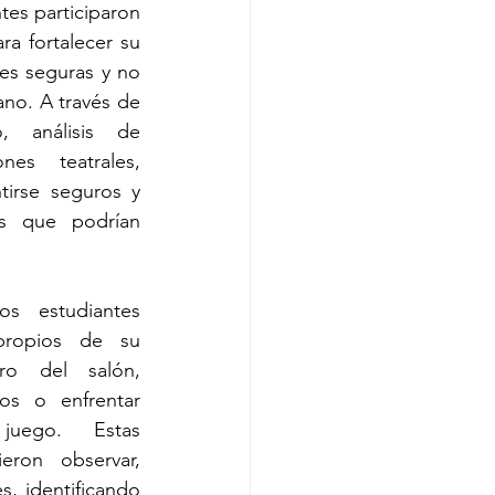
tes participaron 
a fortalecer su 
es seguras y no 
no. A través de 
, análisis de 
es teatrales, 
tirse seguros y 
es que podrían 
s estudiantes 
propios de su 
o del salón, 
os o enfrentar 
juego. Estas 
eron observar, 
s, identificando 