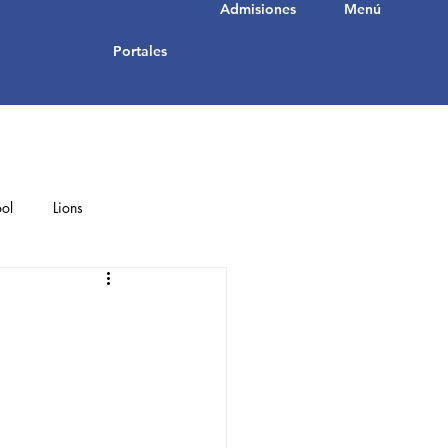
Admisiones
Menú
Portales
ol
Lions
Student Achievements