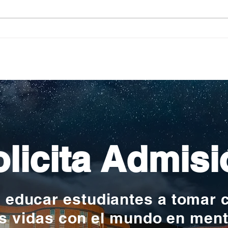
¿Cómo elegir un colegio
¿Dó
que forme ciudadanos
col
responsables con el
de 
planeta y la sociedad?
Bog
una
desa
tal
licita Admisi
y educar estudiantes a tomar 
s vidas con el mundo en men