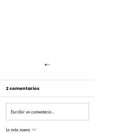
2 comentarios
Escribir un comentario...
Pequeños escritores,
Orgullo
grandes historias
Rochesteriano
piscinas naci
Lo más nuevo