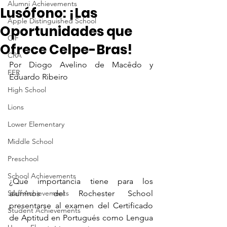
Alumni Achievements
Lusófono: ¡Las
Apple Distinguished School
Oportunidades que
CIF
Ofrece Celpe-Bras!
CRA
Por Diogo Avelino de Macêdo y 
FER
Eduardo Ribeiro
High School
Lions
Lower Elementary
Middle School
Preschool
School Achievements
¿Qué importancia tiene para los 
Staff Achievements
alumnos del Rochester School 
presentarse al examen del Certificado 
Student Achievements
de Aptitud en Portugués como Lengua 