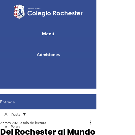
Menú
Admisiones
Entrada
All Posts
29 may 2025
3 min de lectura
All Posts
Del Rochester al Mundo