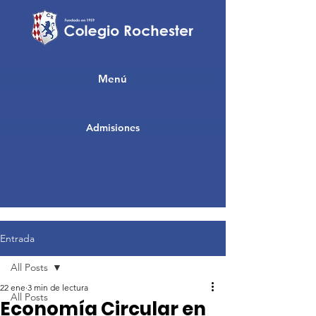
Menú
Admisiones
Entrada
All Posts
22 ene
3 min de lectura
All Posts
Economía Circular en