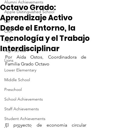
Alumni Achievements
Octavo Grado:
Apple Distinguished School
Aprendizaje Activo
CIF
Desde el Entorno, la
CRA
Tecnología y el Trabajo
FER
Interdisciplinar
High School
Por Aída Ostos, Coordinadora de 
Lions
Familia Grado Octavo
Lower Elementary
Middle School
Preschool
School Achievements
Staff Achievements
Student Achievements
El proyecto de economía circular 