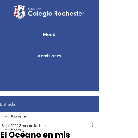
Menú
Admisiones
Entrada
All Posts
18 abr 2024
2 min de lectura
All Posts
El Océano en mis