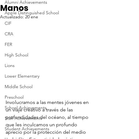
Alumni Achievements
Manos
Apple Distinguished School
Actualizado:
20 ene
CIF
CRA
FER
High School
Lions
Lower Elementary
Middle School
Preschool
Involucramos a las mentes jóvenes en 
School Achievements
un viaje creativo a través de las 
profundidades del océano, al tiempo 
Staff Achievements
que les inculcamos un profundo 
Student Achievements
aprecio por la protección del medio 