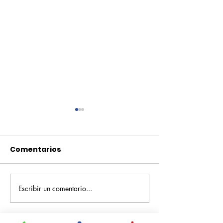
Comentarios
Escribir un comentario...
Pequeños escritores,
Orgullo
grandes historias
Rochesteriano
piscinas naci