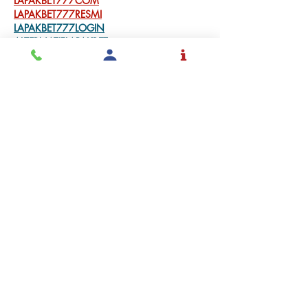
LAPAKBET777COM
LAPAKBET777RESMI
LAPAKBET777LOGIN
ALTERNATIFLAPAKBET
LAPAKBET777DAFTAR
LAPAKBET777OFFICIALL
LAPAKBET777VVIP
SITUSGACOR
LAPAKBET777
LAPAKBET777ALTERNATIF
GACORHABIS
Me gusta
Reaccionar
Solicita
Admisión