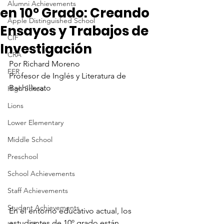
Alumni Achievements
en 10º Grado: Creando
Apple Distinguished School
Ensayos y Trabajos de
CIF
Investigación
CRA
Por Richard Moreno
FER
Profesor de Inglés y Literatura de 
Bachillerato
High School
Lions
Lower Elementary
Middle School
Preschool
School Achievements
Staff Achievements
Student Achievements
En el entorno educativo actual, los 
estudiantes de 10º grado están 