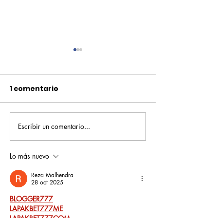
1 comentario
Escribir un comentario...
Pequeños escritores,
Orgullo
grandes historias
Rochesteriano
piscinas naci
Lo más nuevo
Reza Malhendra
28 oct 2025
BLOGGER777
LAPAKBET777ME