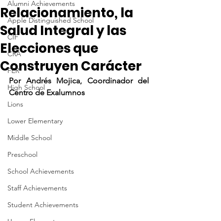
Alumni Achievements
Relacionamiento, la
Apple Distinguished School
Salud Integral y las
CIF
Elecciones que
CRA
Construyen Carácter
FER
Por Andrés Mojica, Coordinador del 
High School
Centro de Exalumnos
Lions
Lower Elementary
Middle School
Preschool
School Achievements
Staff Achievements
Student Achievements