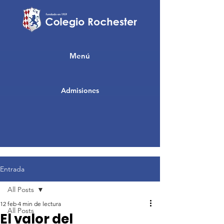
Menú
Admisiones
Entrada
All Posts
12 feb
4 min de lectura
All Posts
El valor del