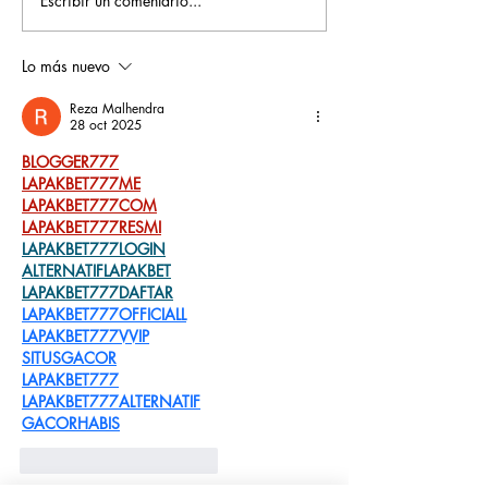
Escribir un comentario...
Pequeños escritores,
Orgullo
grandes historias
Rochesteriano
piscinas naci
Lo más nuevo
Reza Malhendra
28 oct 2025
BLOGGER777
LAPAKBET777ME
LAPAKBET777COM
LAPAKBET777RESMI
LAPAKBET777LOGIN
ALTERNATIFLAPAKBET
LAPAKBET777DAFTAR
LAPAKBET777OFFICIALL
LAPAKBET777VVIP
SITUSGACOR
LAPAKBET777
LAPAKBET777ALTERNATIF
GACORHABIS
Me gusta
Reaccionar