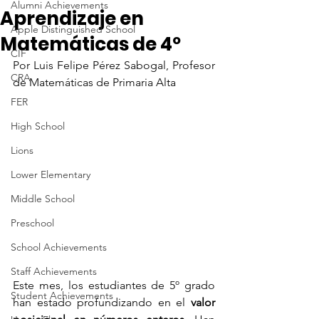
Alumni Achievements
Aprendizaje en
Apple Distinguished School
Matemáticas de 4º
CIF
Por Luis Felipe Pérez Sabogal, Profesor 
CRA
de Matemáticas de Primaria Alta
FER
High School
Lions
Lower Elementary
Middle School
Preschool
School Achievements
Staff Achievements
Este mes, los estudiantes de 5º grado 
Student Achievements
han estado profundizando en el 
valor 