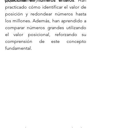
posicional en números enteros
. Han 
Upper Elementary
practicado cómo identificar el valor de 
posición y redondear números hasta 
los millones. Además, han aprendido a 
comparar números grandes utilizando 
el valor posicional, reforzando su 
comprensión de este concepto 
fundamental.