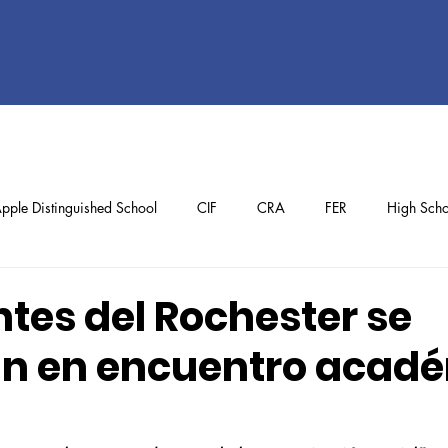
pple Distinguished School
CIF
CRA
FER
High Scho
ol
Preschool
School Achievements
Staff Achievements
tes del Rochester se
n en encuentro acad