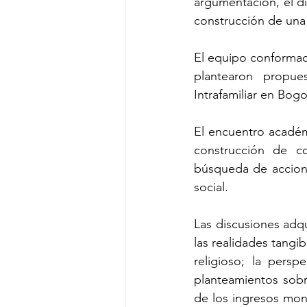
argumentación, el di
construcción de una 
El equipo conformado
plantearon propues
Intrafamiliar en Bogo
El encuentro académ
construcción de co
búsqueda de acciones
social.
Las discusiones adqu
las realidades tangi
religioso; la pers
planteamientos sobr
de los ingresos mone