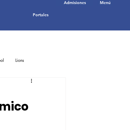
Admisiones
Menú
Portales
ol
Lions
Student Achievements
émico