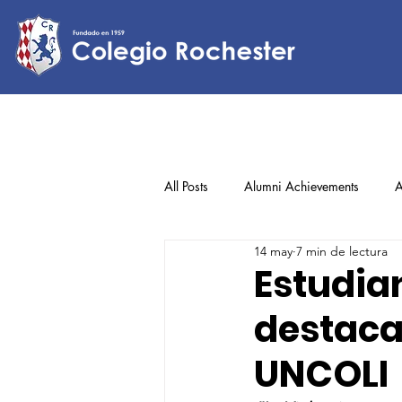
All Posts
Alumni Achievements
A
14 may
7 min de lectura
Lower Elementary
Middle Scho
Estudian
destaca
Upper Elementary
UNCOLI