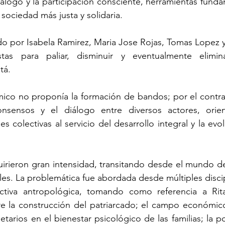
álogo y la participación consciente, herramientas fundam
sociedad más justa y solidaria.
 por Isabela Ramirez, Maria Jose Rojas, Tomas Lopez y 
tas para paliar, disminuir y eventualmente elimina
tá.
ico no proponía la formación de bandos; por el contrar
nsensos y el diálogo entre diversos actores, orien
 colectivas al servicio del desarrollo integral y la evol
irieron gran intensidad, transitando desde el mundo de 
bles. La problemática fue abordada desde múltiples discip
pectiva antropológica, tomando como referencia a Rit
e la construcción del patriarcado; el campo económico 
tarios en el bienestar psicológico de las familias; la po