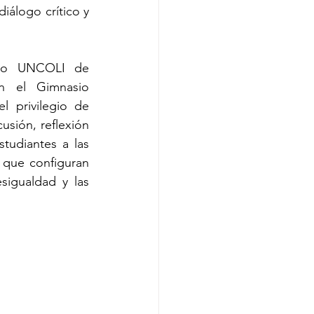
iálogo crítico y 
ico UNCOLI de 
n el Gimnasio 
 privilegio de 
sión, reflexión 
tudiantes a las 
 que configuran 
sigualdad y las 