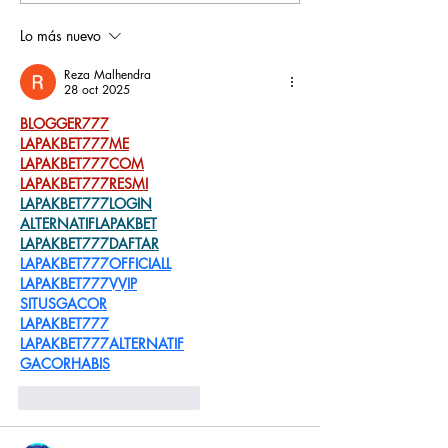
grandes historias
Rochesteriano
piscinas naci
Lo más nuevo
Reza Malhendra
28 oct 2025
BLOGGER777
LAPAKBET777ME
LAPAKBET777COM
LAPAKBET777RESMI
LAPAKBET777LOGIN
ALTERNATIFLAPAKBET
LAPAKBET777DAFTAR
LAPAKBET777OFFICIALL
LAPAKBET777VVIP
SITUSGACOR
LAPAKBET777
LAPAKBET777ALTERNATIF
GACORHABIS
Me gusta
Reaccionar