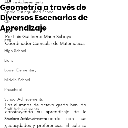
Alumni Achievements
Geometría a través de
Apple Distinguished School
Diversos Escenarios de
CIF
Aprendizaje
CRA
Por Luis Guillermo Marín Saboya
FER
Coordinador Curricular de Matemáticas
High School
Lions
Lower Elementary
Middle School
Preschool
School Achievements
Los alumnos de octavo grado han ido 
Staff Achievements
construyendo su aprendizaje de la 
Geometría de acuerdo con sus 
Student Achievements
capacidades y preferencias. El aula se 