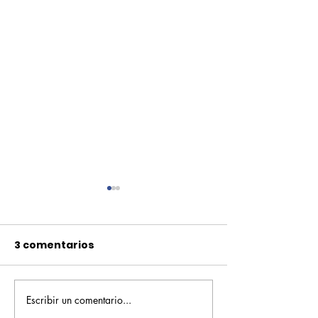
3 comentarios
Escribir un comentario...
Pequeños escritores,
Orgullo