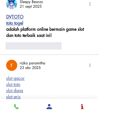
Sleepy Bearzz
21 sept 2025
DVTOTO
toto togel
adalah platform online bermain game slot 
dan toto terbaik saat ini!
Me gusta
Reaccionar
rizka paramitha
23 abr 2025
slot gacor
slot toto
slot dana
slot qris
toto togel
togel online
situs gacor
slot gacor auto wd
slot88
gacor777