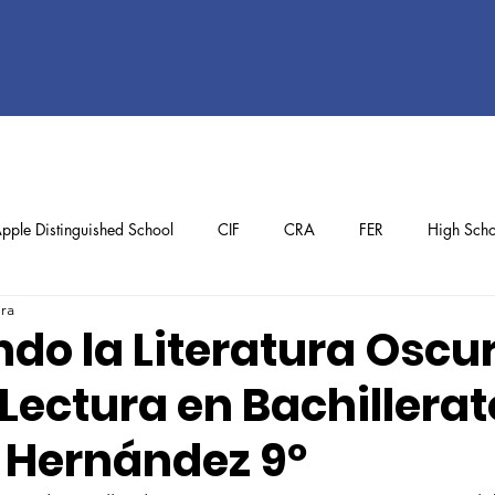
pple Distinguished School
CIF
CRA
FER
High Scho
ura
ol
Preschool
School Achievements
Staff Achievements
do la Literatura Oscur
Lectura en Bachillerat
 Hernández 9º