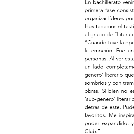
En bachillerato veni
primera fase consist
organizar líderes po
Hoy tenemos el test
el grupo de “Literat
“Cuando tuve la opo
la emoción. Fue una
personas. Al ver est
un lado completamen
genero’ literario qu
sombríos y con trama
obras. Si bien no 
‘sub-genero’ literario
detrás de este. Pude
favoritos. Me inspir
poder expandirlo, y
Club.”