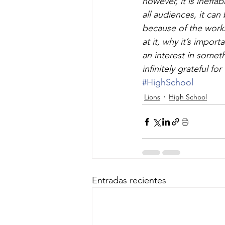
however, it is ineffa
all audiences, it ca
because of the works 
at it, why it’s impor
an interest in somet
infinitely grateful f
#HighSchool
Lions
High School
Entradas recientes