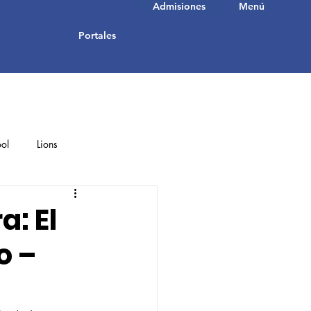
Admisiones
Menú
Portales
ol
Lions
Student Achievements
a: El
o –