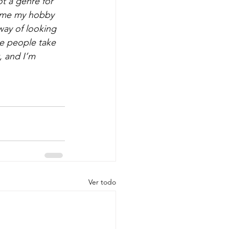
ot a genre for 
came my hobby 
way of looking 
see people take 
, and I’m 
Ver todo