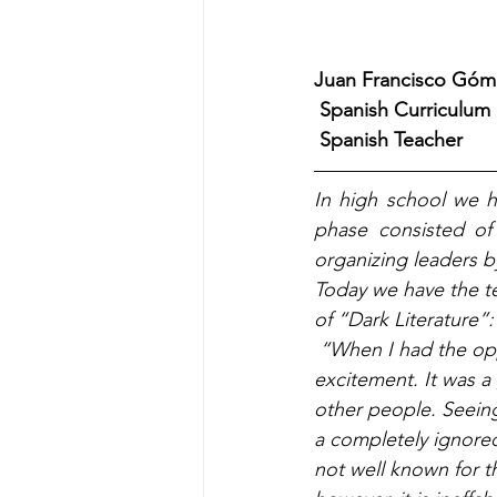
Juan Francisco Gó
 Spanish Curriculum 
 Spanish Teacher
—————————
In high school we ha
phase consisted of 
organizing leaders b
Today we have the te
of “Dark Literature”:
 “When I had the opportunity to join the Book Club, my sentimentality couldn’t hold the 
excitement. It was a 
other people. Seeing
a completely ignored s
not well known for th