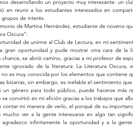
mos desarrollando un proyecto muy interesante: un club
ió en reunir a los estudiantes interesados en compartir
r grupos de interés.
imonio de Martina Hernández, estudiante de noveno que
ura Oscura”:
rtunidad de unirme al Club de Lectura, en mi sentiment
 gran oportunidad y pude mostrar otra cara de la lite
a chance, se abrió camino, gracias a mi profesor de espa
te ignorado de la literatura: La Literatura Oscura, e
e no es muy conocida por los elementos que contiene qu
s bizarras, sin embargo, es inefable el sentimiento que
es un género para todo público, puede hacerse más re
 se convirtió en mi afición gracias a los trabajos que alber
 contar mi manera de verlo, el porqué de su importanci
a mucho ver a la gente interesarse en algo tan signific
 agradezco infinitamente la oportunidad y a la gente 