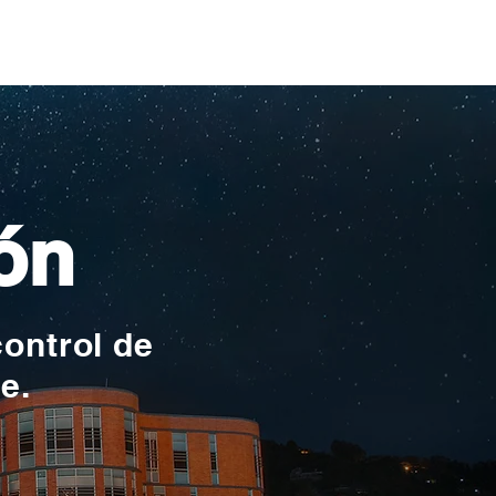
as piscinas
ionales
ón
control de
te.