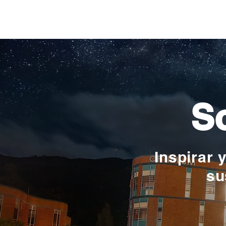
camino: la historia de
Verónica Ardila Platín,
promoción 2017
So
Inspirar 
su