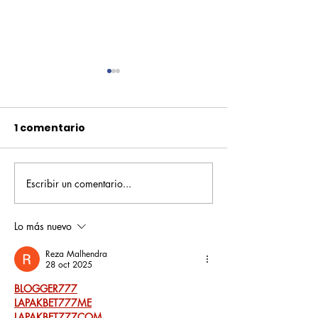
1 comentario
Escribir un comentario...
Pequeños escritores,
Orgullo
grandes historias
Rochesteriano
piscinas naci
Lo más nuevo
Reza Malhendra
28 oct 2025
BLOGGER777
LAPAKBET777ME
LAPAKBET777COM