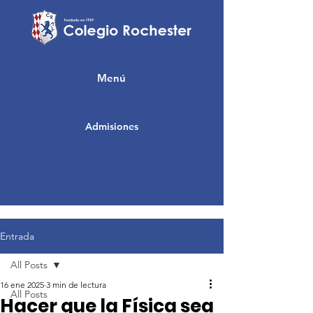
Menú
Admisiones
Entrada
All Posts
16 ene 2025
3 min de lectura
All Posts
Hacer que la Física sea