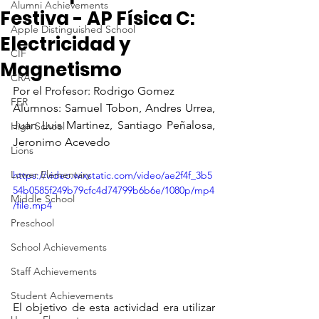
Alumni Achievements
Festiva - AP Física C:
Apple Distinguished School
Electricidad y
CIF
Magnetismo
CRA
Por el Profesor: Rodrigo Gomez
FER
Alumnos: Samuel Tobon, Andres Urrea, 
Juan Luis Martinez, Santiago Peñalosa, 
High School
Jeronimo Acevedo
Lions
Lower Elementary
https://video.wixstatic.com/video/ae2f4f_3b5
54b0585f249b79cfc4d74799b6b6e/1080p/mp4
Middle School
/file.mp4
Preschool
School Achievements
Staff Achievements
Student Achievements
El objetivo de esta actividad era utilizar 