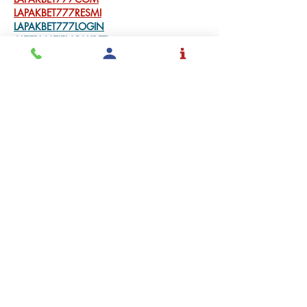
LAPAKBET777RESMI
LAPAKBET777LOGIN
ALTERNATIFLAPAKBET
LAPAKBET777DAFTAR
LAPAKBET777OFFICIALL
LAPAKBET777VVIP
SITUSGACOR
LAPAKBET777
LAPAKBET777ALTERNATIF
GACORHABIS
Me gusta
Reaccionar
Solicita
Admisión