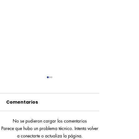
Comentarios
No se pudieron cargar los comentarios
Pequeños escritores,
Orgullo
Parece que hubo un problema técnico. Intenta volver
grandes historias
Rochesteriano
a conectarte o actualiza la página.