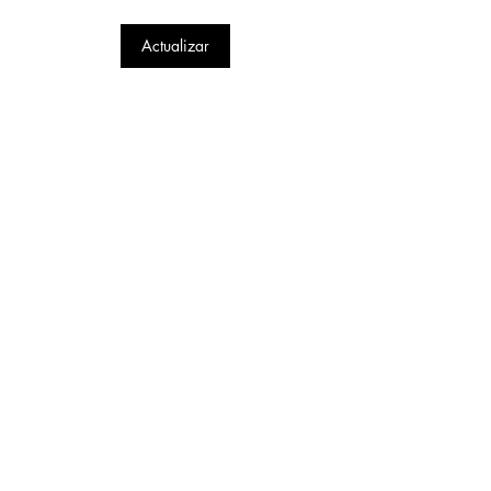
piscinas naci
Actualizar