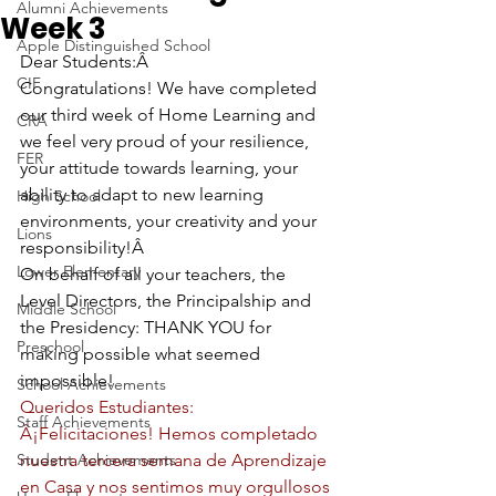
Alumni Achievements
Week 3
Apple Distinguished School
Dear Students:Â 
CIF
Congratulations! We have completed 
our third week of Home Learning and 
CRA
we feel very proud of your resilience, 
FER
your attitude towards learning, your 
ability to adapt to new learning 
High School
environments, your creativity and your 
Lions
responsibility!Â 
Lower Elementary
On behalf of all your teachers, the 
Level Directors, the Principalship and 
Middle School
the Presidency: THANK YOU for 
Preschool
making possible what seemed 
impossible!
School Achievements
Queridos Estudiantes:
Staff Achievements
Â¡Felicitaciones! Hemos completado 
Student Achievements
nuestra tercera semana de Aprendizaje 
en Casa y nos sentimos muy orgullosos 