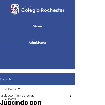
Menú
Admisiones
Entrada
All Posts
12 dic 2024
1 min de lectura
All Posts
Jugando con