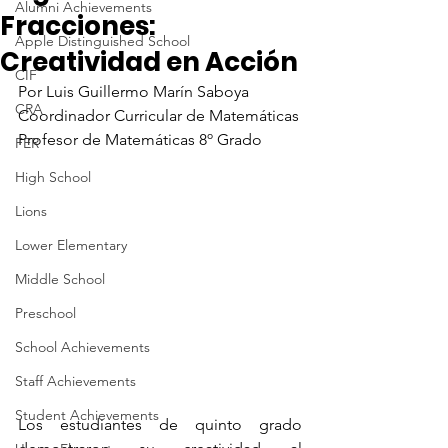
Alumni Achievements
Fracciones:
Apple Distinguished School
Creatividad en Acción
CIF
Por Luis Guillermo Marín Saboya
CRA
Coordinador Curricular de Matemáticas
Profesor de Matemáticas 8º Grado
FER
High School
Lions
Lower Elementary
Middle School
Preschool
School Achievements
Staff Achievements
Student Achievements
Los estudiantes de quinto grado 