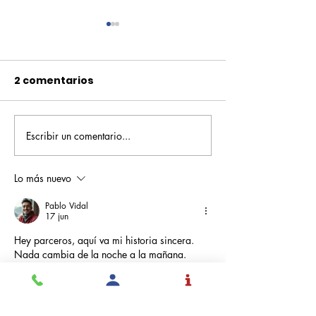
2 comentarios
Escribir un comentario...
Pequeños escritores,
Orgullo
grandes historias
Rochesteriano
piscinas naci
Lo más nuevo
Pablo Vidal
17 jun
Hey parceros, aquí va mi historia sincera. 
Nada cambia de la noche a la mañana. 
Cuando probaba diferentes casas en 
Colombia, di con el 
1win casa de apuestas
 y 
me convenció por su facilidad y retiros 
rápidos. Mi rutina actual es disciplinada: 