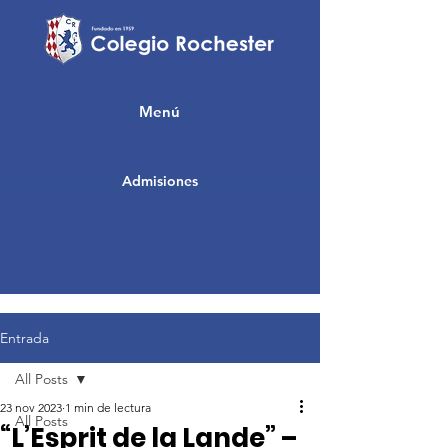
Menú
Admisiones
Entrada
All Posts
23 nov 2023
1 min de lectura
All Posts
“L’Esprit de la Lande” –