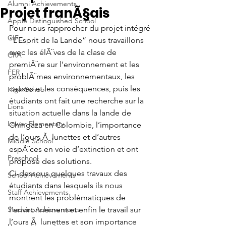
Alumni Achievements
Projet franÃ§ais
Apple Distinguished School
Pour nous rapprocher du projet intégré 
CIF
“L’Esprit de la Lande” nous travaillons 
avec les élÃ¨ves de la clase de 
CRA
premiÃ¨re sur l’environnement et les 
FER
problÃ¨mes environnementaux, les 
causes et les conséquences, puis les 
High School
étudiants ont fait une recherche sur la 
Lions
situation actuelle dans la lande de 
Lower Elementary
Chingaza en Colombie, l’importance 
de l’ours Ã  lunettes et d’autres 
Middle School
espÃ¨ces en voie d’extinction et ont 
Preschool
proposé des solutions. 
Ci-dessous quelques travaux des 
School Achievements
étudiants dans lesquels ils nous 
Staff Achievements
montrent les problématiques de 
Student Achievements
l’environnement et enfin le travail sur 
l’ours Ã  lunettes et son importance 