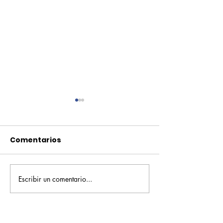
Comentarios
Escribir un comentario...
Pequeños escritores,
Orgullo
grandes historias
Rochesteriano
piscinas naci