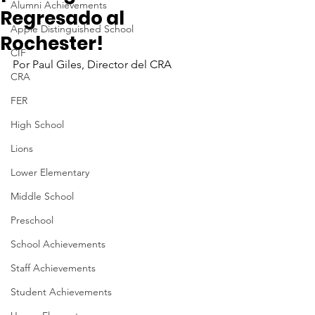
Alumni Achievements
Regresado al
Apple Distinguished School
Rochester!
CIF
Por Paul Giles, Director del CRA
CRA
FER
High School
Lions
Lower Elementary
Middle School
Preschool
School Achievements
Staff Achievements
Student Achievements