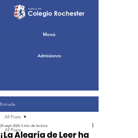
Menú
Admisiones
Entrada
All Posts
25 sept 2025
3 min de lectura
All Posts
¡La Alegría de Leer ha