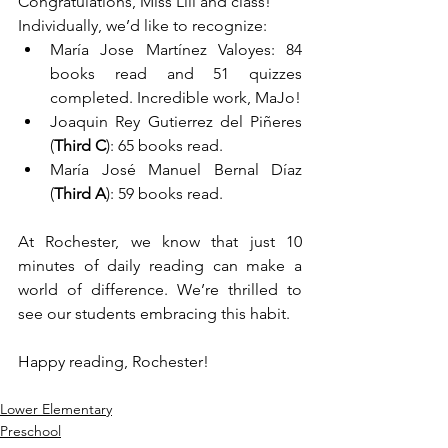
Congratulations, Miss Lili and class!
Individually, we’d like to recognize:
María Jose Martínez Valoyes: 84 
books read and 51 quizzes 
completed. Incredible work, MaJo!
Joaquin Rey Gutierrez del Piñeres 
(
Third C
): 65 books read.
María José Manuel Bernal Díaz 
(
Third A
): 59 books read.
At Rochester, we know that just 10 
minutes of daily reading can make a 
world of difference. We’re thrilled to 
see our students embracing this habit. 
Happy reading, Rochester! 
Lower Elementary
Preschool