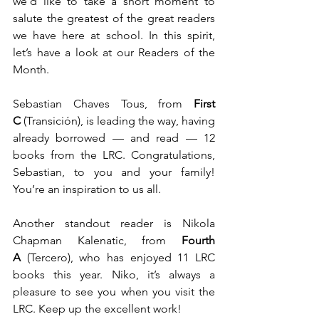
we’d like to take a short moment to 
salute the greatest of the great readers 
we have here at school. In this spirit, 
let’s have a look at our Readers of the 
Month.
Sebastian Chaves Tous, from 
First 
C
 (Transición), is leading the way, having 
already borrowed — and read — 12 
books from the LRC. Congratulations, 
Sebastian, to you and your family! 
You’re an inspiration to us all.
Another standout reader is Nikola 
Chapman Kalenatic, from 
Fourth 
A
 (Tercero), who has enjoyed 11 LRC 
books this year. Niko, it’s always a 
pleasure to see you when you visit the 
LRC. Keep up the excellent work!