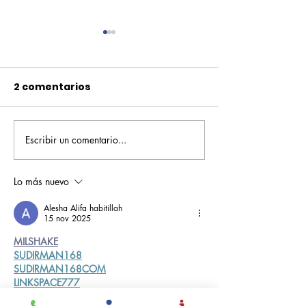
2 comentarios
Escribir un comentario...
Orgullo
El valor de la 
Rochesteriano en las
ejemplo de am
piscinas nacionales
vida
Lo más nuevo
Alesha Alifa habitillah
15 nov 2025
MILSHAKE
SUDIRMAN168
SUDIRMAN168COM
LINKSPACE777
BLOGGER777