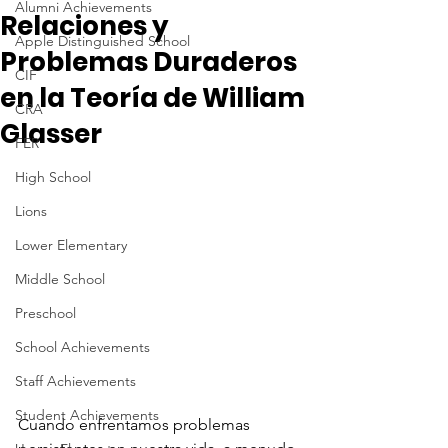
Alumni Achievements
Relaciones y
Apple Distinguished School
Problemas Duraderos
CIF
en la Teoría de William
CRA
Glasser
FER
High School
Lions
Lower Elementary
Middle School
Preschool
School Achievements
Staff Achievements
Student Achievements
Cuando enfrentamos problemas 