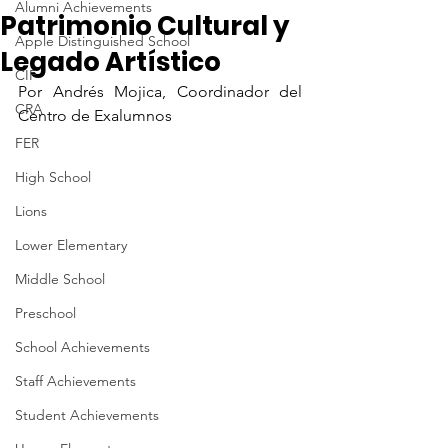
Alumni Achievements
Patrimonio Cultural y
Apple Distinguished School
Legado Artístico
CIF
Por Andrés Mojica, Coordinador del 
CRA
Centro de Exalumnos
FER
High School
Lions
Lower Elementary
Middle School
Preschool
School Achievements
Staff Achievements
Student Achievements