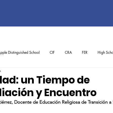
pple Distinguished School
CIF
CRA
FER
High Scho
a
ol
Preschool
School Achievements
Staff Achievements
dad: un Tiempo de
liación y Encuentro
tiérrez, Docente de Educación Religiosa de Transición 