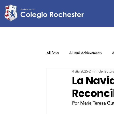
All Posts
Alumni Achievements
A
4 dic 2025
2 min de lectur
Lower Elementary
Middle Scho
La Navi
Reconci
Upper Elementary
Por María Teresa Gu