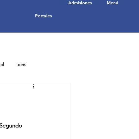
Admisiones
Menú
Portales
ol
Lions
Student Achievements
a Segundo