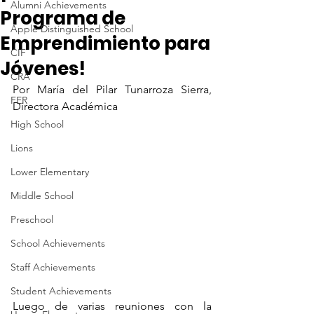
Alumni Achievements
Programa de
Apple Distinguished School
Emprendimiento para
CIF
Jóvenes!
CRA
Por María del Pilar Tunarroza Sierra, 
FER
Directora Académica
High School
Lions
Lower Elementary
Middle School
Preschool
School Achievements
Staff Achievements
Student Achievements
Luego de varias reuniones con la 