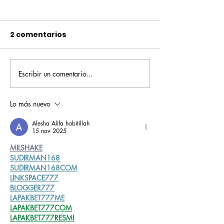
2 comentarios
Escribir un comentario...
Pequeños escritores,
Orgullo
grandes historias
Rochesteriano
piscinas naci
Lo más nuevo
Alesha Alifa habitillah
15 nov 2025
MILSHAKE
SUDIRMAN168
SUDIRMAN168COM
LINKSPACE777
BLOGGER777
LAPAKBET777ME
LAPAKBET777COM
LAPAKBET777RESMI