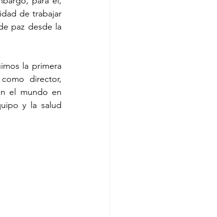
argo, para él, 
idad de trabajar 
de paz desde la 
imos la primera 
omo director, 
on el mundo en 
ipo y la salud 