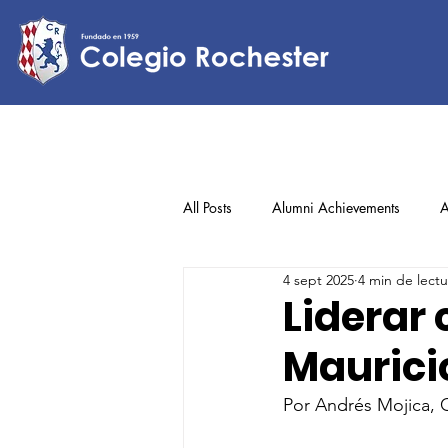
All Posts
Alumni Achievements
A
4 sept 2025
4 min de lectu
Lower Elementary
Middle Scho
Liderar 
Mauricio
Upper Elementary
Por Andrés Mojica,