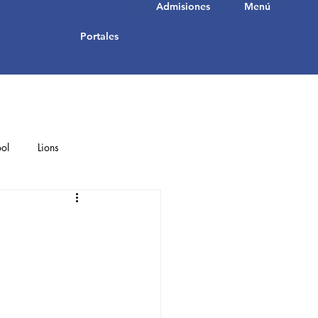
Admisiones
Menú
Portales
ol
Lions
Student Achievements