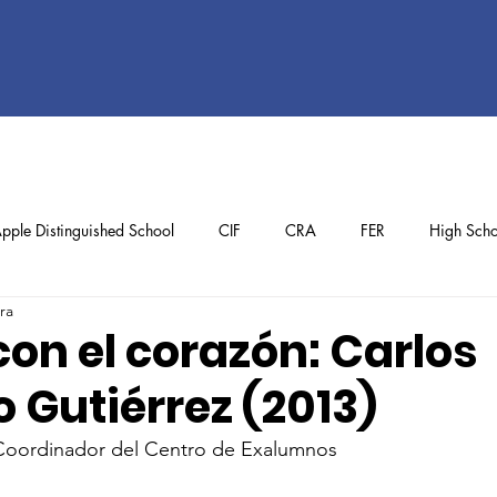
pple Distinguished School
CIF
CRA
FER
High Scho
ra
ol
Preschool
School Achievements
Staff Achievements
con el corazón: Carlos
 Gutiérrez (2013)
 Coordinador del Centro de Exalumnos