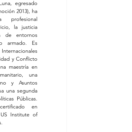
Luna, egresado 
oción 2013), ha 
 profesional 
o, la justicia 
n de entornos 
to armado. Es 
nternacionales 
dad y Conflicto 
na maestría en 
anitario, una 
rno y Asuntos 
sa una segunda 
ticas Públicas. 
rtificado en 
S Institute of 
s.