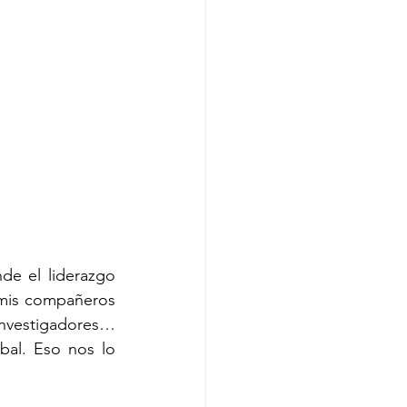
e el liderazgo 
mis compañeros 
nvestigadores… 
al. Eso nos lo 