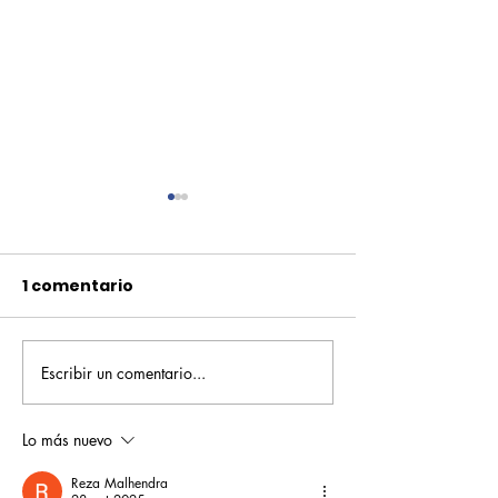
1 comentario
Escribir un comentario...
Pequeños escritores,
Orgullo
grandes historias
Rochesteriano
piscinas naci
Lo más nuevo
Reza Malhendra