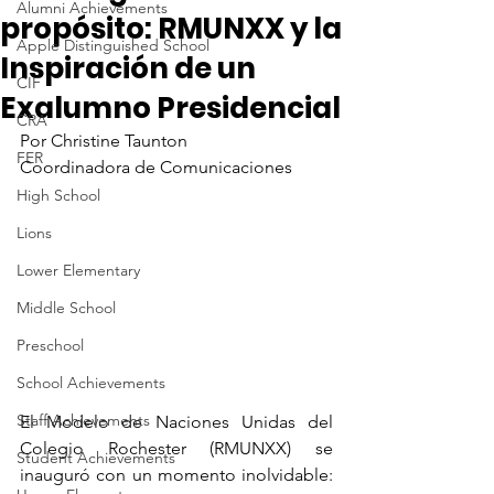
Alumni Achievements
propósito: RMUNXX y la
Apple Distinguished School
Inspiración de un
CIF
Exalumno Presidencial
CRA
Por Christine Taunton
FER
Coordinadora de Comunicaciones
High School
Lions
Lower Elementary
Middle School
Preschool
School Achievements
Staff Achievements
El Modelo de Naciones Unidas del 
Colegio Rochester (RMUNXX) se 
Student Achievements
inauguró con un momento inolvidable: 