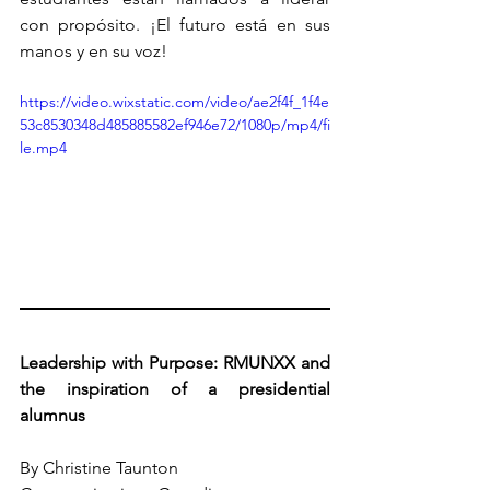
con propósito. ¡El futuro está en sus 
manos y en su voz!
https://video.wixstatic.com/video/ae2f4f_1f4e
53c8530348d485885582ef946e72/1080p/mp4/fi
le.mp4
Leadership with Purpose: RMUNXX and 
the inspiration of a presidential 
alumnus
By Christine Taunton