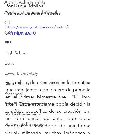
Alumni Achievements
Por Daniel Molina
Apple Distinguished School
Profesor de Artes Visuales
CIF
https://www.youtube.com/watch?
CRA
v=7H9lDKnDsTU
FER
High School
Lions
Lower Elementary
En la clase de artes visuales la temática 
Middle School
que trabajamos con tercero de primaria 
Preschool
en el primer bimestre fue  “El libro 
arte”. Cada estudiante podía decidir la 
School Achievements
temática específica de su creación en  
Staff Achievements
un libro único de autor que diera 
Student Achievements
información sobretodo de una forma 
visual utilizando muchas imágenes y 