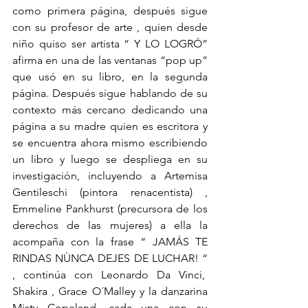
como primera página, después sigue 
con su profesor de arte , quien desde 
niño quiso ser artista “ Y LO LOGRÓ” 
afirma en una de las ventanas “pop up” 
que usó en su libro, en la segunda 
página. Después sigue hablando de su 
contexto más cercano dedicando una 
página a su madre quien es escritora y 
se encuentra ahora mismo escribiendo 
un libro y luego se despliega en su 
investigación, incluyendo a Artemisa 
Gentileschi (pintora renacentista) , 
Emmeline Pankhurst (precursora de los 
derechos de las mujeres) a ella la 
acompaña con la frase “ JAMÁS TE 
RINDAS NÙNCA DEJES DE LUCHAR! “ 
, continúa con Leonardo Da Vinci,  
Shakira , Grace O´Malley y la danzarina 
Misty Copeland, cada una con su 