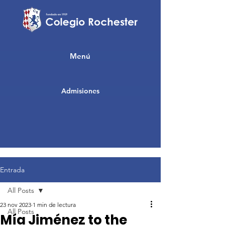
Menú
Admisiones
Entrada
All Posts
23 nov 2023
1 min de lectura
All Posts
Mía Jiménez to the