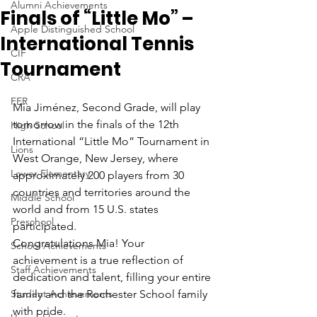
Alumni Achievements
Finals of “Little Mo” –
Apple Distinguished School
International Tennis
CIF
Tournament
CRA
FER
Mía Jiménez, Second Grade, will play 
tomorrow in the finals of the 12th 
High School
International “Little Mo” Tournament in 
Lions
West Orange, New Jersey, where 
Lower Elementary
approximately 200 players from 30 
countries and territories around the 
Middle School
world and from 15 U.S. states 
Preschool
participated. 
Congratulations Mia! Your 
School Achievements
achievement is a true reflection of 
Staff Achievements
dedication and talent, filling your entire 
Student Achievements
family and the Rochester School family 
with pride. 