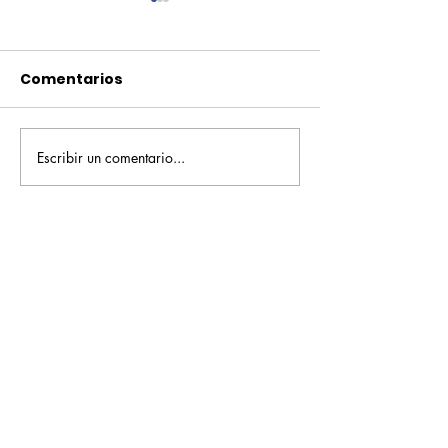
Comentarios
Escribir un comentario...
Pequeños escritores,
Orgullo
grandes historias
Rochesteriano
piscinas naci