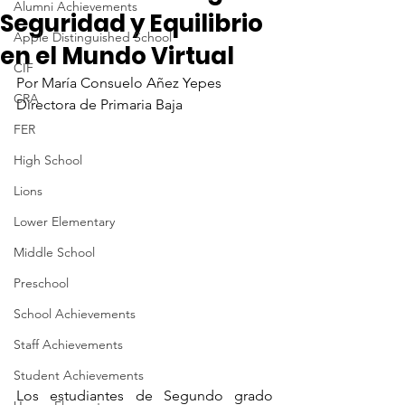
Alumni Achievements
Seguridad y Equilibrio
Apple Distinguished School
en el Mundo Virtual
CIF
Por María Consuelo Añez Yepes
CRA
Directora de Primaria Baja
FER
High School
Lions
Lower Elementary
Middle School
Preschool
School Achievements
Staff Achievements
Student Achievements
Los estudiantes de Segundo grado 