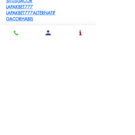
SITUSGACOR
LAPAKBET777
LAPAKBET777ALTERNATIF
GACORHABIS
Me gusta
Reaccionar
Solicita
Admisión
Inspirar y educar
estudiantes a tomar
control de sus vidas con
el mundo en mente.
SOLICITAR ADMISIÓN