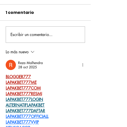
1 comentario
Escribir un comentario...
Pequeños escritores,
Orgullo
grandes historias
Rochesteriano
piscinas naci
Lo más nuevo
Reza Malhendra
28 oct 2025
BLOGGER777
LAPAKBET777ME
LAPAKBET777COM
LAPAKBET777RESMI
LAPAKBET777LOGIN
ALTERNATIFLAPAKBET
LAPAKBET777DAFTAR
LAPAKBET777OFFICIALL
LAPAKBET777VVIP