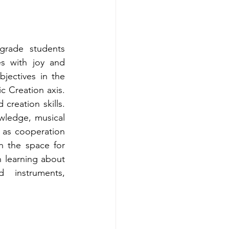
rade students 
s with joy and 
jectives in the 
 Creation axis. 
reation skills. 
wledge, musical 
 as cooperation 
h the space for 
 learning about 
instruments, 