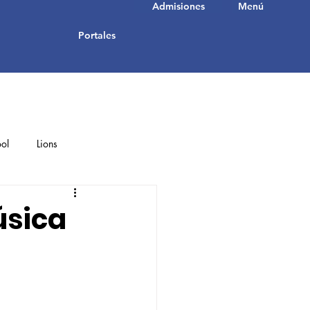
Admisiones
Menú
Portales
ol
Lions
Student Achievements
úsica