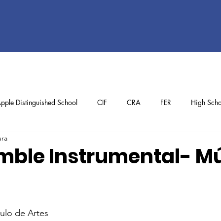
pple Distinguished School
CIF
CRA
FER
High Scho
ura
ol
Preschool
School Achievements
Staff Achievements
mble Instrumental- M
ulo de Artes