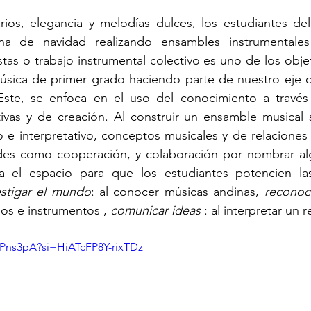
rios, elegancia y melodías dulces, los estudiantes de
na de navidad realizando ensambles instrumentales
as o trabajo instrumental colectivo es uno de los objeti
música de primer grado haciendo parte de nuestro eje d
 Este, se enfoca en el uso del conocimiento a través 
tivas y de creación. Al construir un ensamble musical 
o e interpretativo, conceptos musicales y de relaciones e
udes como cooperación, y colaboración por nombrar alg
a el espacio para que los estudiantes potencien la
estigar el mundo
: al conocer músicas andinas, 
reconoc
os e instrumentos ,
 comunicar ideas
 : al interpretar un 
gPns3pA?si=HiATcFP8Y-rixTDz