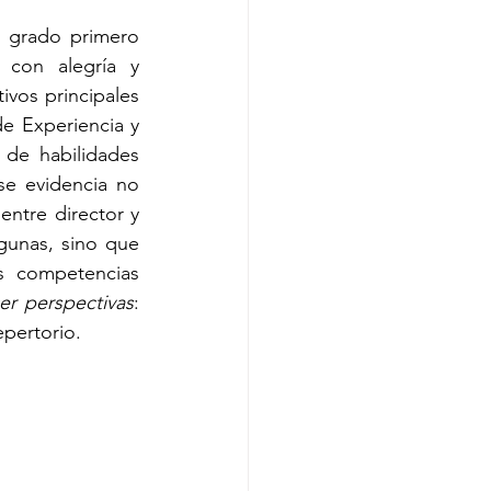
l grado primero 
 con alegría y 
vos principales 
e Experiencia y 
de habilidades 
se evidencia no 
ntre director y 
unas, sino que 
s competencias 
er perspectivas
: 
repertorio.