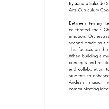
By Sandra Salcedo 
Arts Curriculum Coo
Between ternary t
celebrated their C
emotion. Orchestras
second grade music c
This focuses on the 
When building a mus
concepts and relati
and collaboration t
students to enhance 
Andean music, re
communicating ideas: