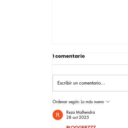
1 comentario
Escribir un comentario...
Construyendo su propio
Ordenar según:
Lo más nuevo
camino: la historia de
Reza Malhendra
Verónica Ardila Platín,
28 oct 2025
promoción 2017
BLOGGER777