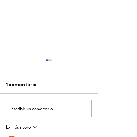
1 comentario
Escribir un comentario...
Pequeños escritores,
Orgullo
grandes historias
Rochesteriano
piscinas naci
Lo más nuevo