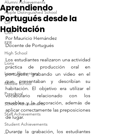
Alumni Achievements
Aprendiendo
Apple Distinguished School
Portugués desde la
CIF
Habitación
CRA
Por Mauricio Hernández
FER
Docente de Portugués
High School
Los estudiantes realizaron una actividad 
Lions
práctica de producción oral en 
Lower Elementary
portugués, grabando un video en el 
que presentaban y describían su 
Middle School
habitación. El objetivo era utilizar el 
Preschool
vocabulario relacionado con los 
muebles y la decoración, además de 
School Achievements
aplicar correctamente las preposiciones 
Staff Achievements
de lugar.
Student Achievements
Durante la grabación, los estudiantes 