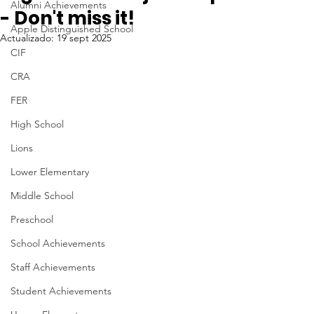
Alumni Achievements
- Don't miss it!
Apple Distinguished School
Actualizado:
19 sept 2025
CIF
CRA
FER
High School
Lions
Lower Elementary
Middle School
Preschool
School Achievements
Staff Achievements
Student Achievements