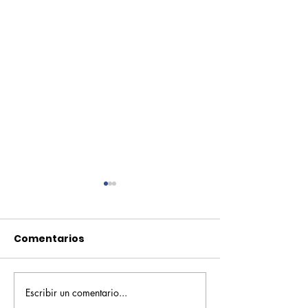
Comentarios
Escribir un comentario...
Pequeños escritores,
Orgullo