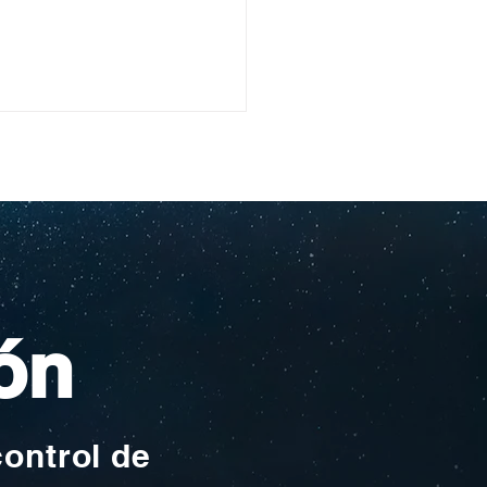
ón
control de