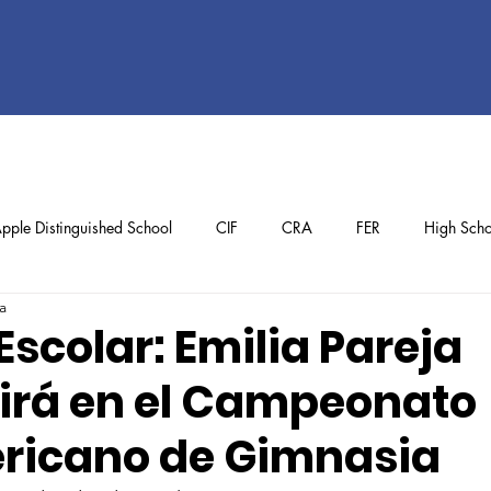
pple Distinguished School
CIF
CRA
FER
High Scho
a
ol
Preschool
School Achievements
Staff Achievements
Escolar: Emilia Pareja
rá en el Campeonato
ricano de Gimnasia