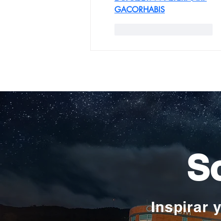
GACORHABIS
Me gusta
Reaccionar
So
Inspirar 