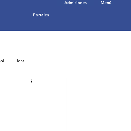
Admisiones
Menú
Portales
ol
Lions
Student Achievements