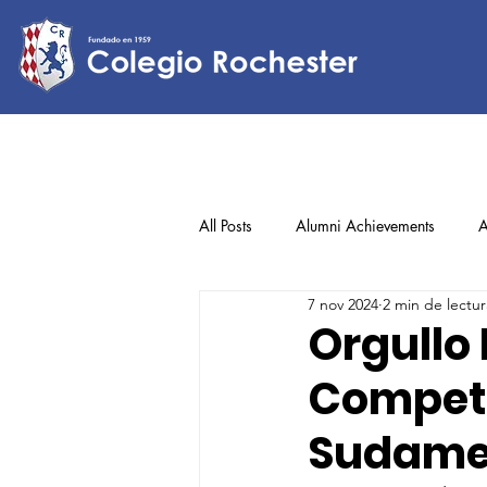
All Posts
Alumni Achievements
A
7 nov 2024
2 min de lectur
Lower Elementary
Middle Scho
Orgullo 
Competi
Upper Elementary
Sudame