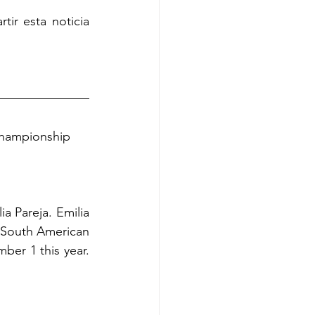
r esta noticia 
Championship
 Pareja. Emilia 
e South American 
er 1 this year. 