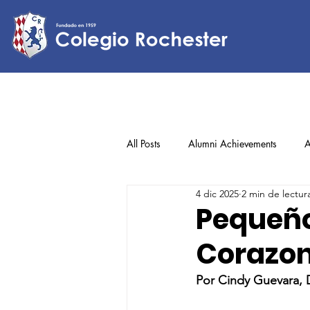
All Posts
Alumni Achievements
A
4 dic 2025
2 min de lectur
Lower Elementary
Middle Scho
Pequeño
Corazo
Upper Elementary
Por Cindy Guevara, 