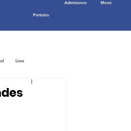
Admisiones
Menú
Portales
ol
Lions
Student Achievements
ndes