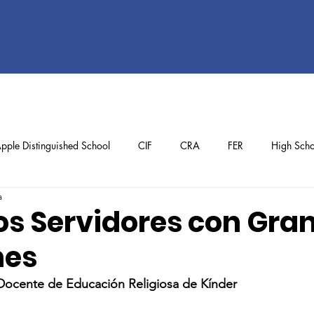
pple Distinguished School
CIF
CRA
FER
High Scho
a
ol
Preschool
School Achievements
Staff Achievements
s Servidores con Gra
nes
Docente de Educación Religiosa de Kínder