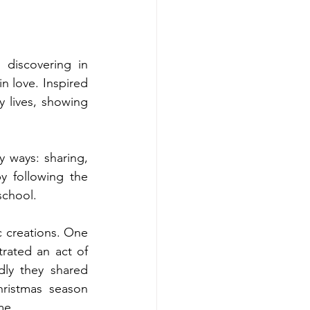
discovering in 
 love. Inspired 
 lives, showing 
 ways: sharing, 
 following the 
school.
c creations. One 
rated an act of 
ly they shared 
ristmas season 
me.