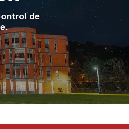
control de
te.
toma en serio