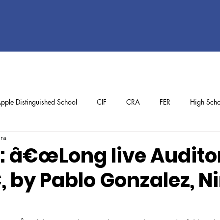
pple Distinguished School
CIF
CRA
FER
High Scho
ura
ol
Preschool
School Achievements
Staff Achievements
: â€œLong live Audito
 by Pablo Gonzalez, N