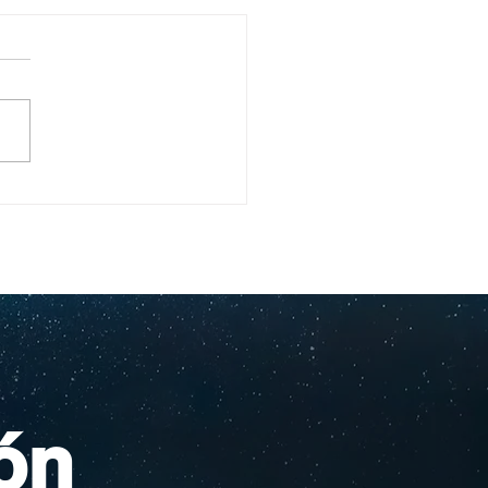
ullo Rochesteriano
as piscinas
ionales
ón