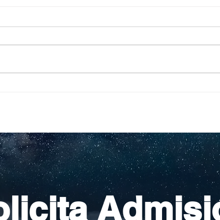
Pequeños escritores,
Org
grandes historias
en l
nac
licita Admisi