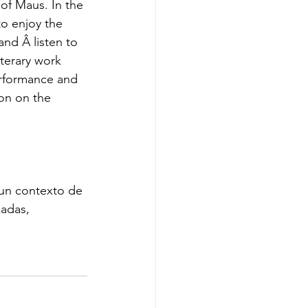
of Maus. In the 
to enjoy the 
and Â listen to 
iterary work 
erformance and 
on on the 
un contexto de 
zadas, 