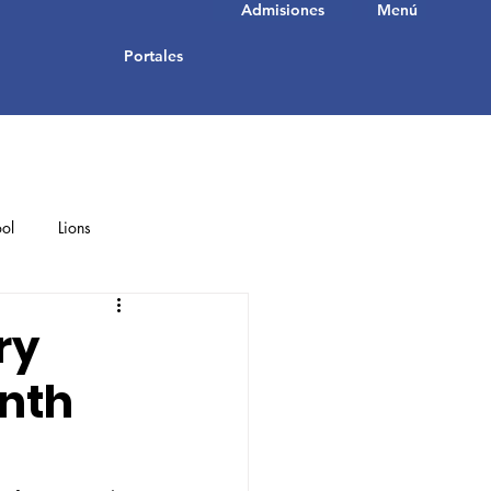
Admisiones
Menú
Portales
ol
Lions
Student Achievements
ry
inth