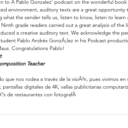
ten to Â Pablo Gonzalez’ podcast on the wonderful book 
ted environment, auditory texts are a great opportunity 
 what the sender tells us, listen to know, listen to learn 
Ninth grade readers carried out a great analysis of the l
roduced a creative auditory text. We acknowledge the p
student Pablo Andrés GonzÃ¡lez in his Podcast producti
aus. Congratulations Pablo!
t
omposition Teacher
que nos rodea a través de la visiÃ³n, pues vivimos en 
pantallas digitales de 4K, vallas publicitarias computari
ºs de restaurantes con fotografÃ