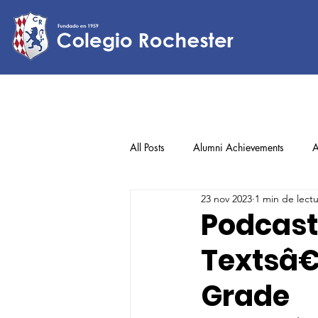
All Posts
Alumni Achievements
A
23 nov 2023
1 min de lect
Lower Elementary
Middle Scho
Podcast
Textsâ€,
Upper Elementary
Grade