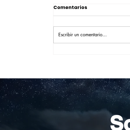
Comentarios
Escribir un comentario...
Construyendo su propio
camino: la historia de
Verónica Ardila Platín,
promoción 2017
So