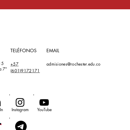
TELÉFONOS
EMAIL
15
+57
admisiones@rochester.edu.co
a 7ª
(601)9172171
In
Instagram
YouTube