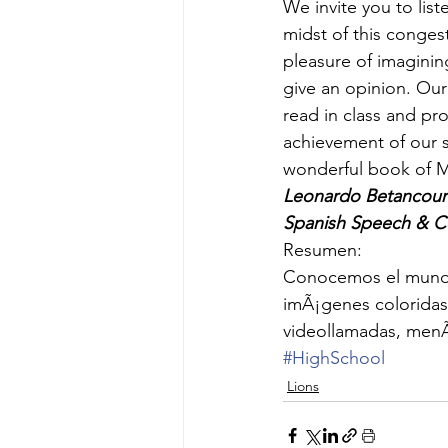
We invite you to lis
midst of this conges
pleasure of imagining
give an opinion. Our 
read in class and p
achievement of our 
wonderful book of M
Leonardo Betancour
Spanish Speech & C
Resumen:
Conocemos el mundo 
imÃ¡genes coloridas; 
videollamadas, menÃ
#HighSchool
Lions