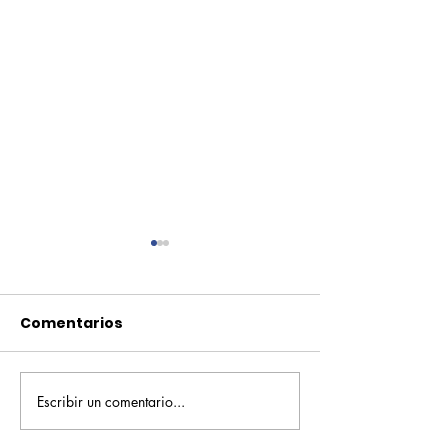
Comentarios
Escribir un comentario...
Pequeños escritores,
Orgullo
grandes historias
Rochesteriano