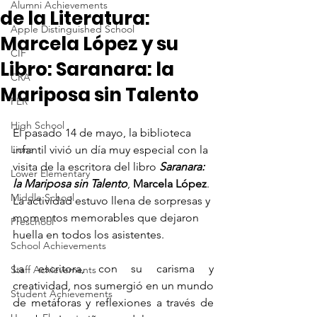
Alumni Achievements
de la Literatura:
Apple Distinguished School
Marcela López y su
CIF
Libro: Saranara: la
CRA
Mariposa sin Talento
FER
High School
El pasado 14 de mayo, la biblioteca 
Lions
infantil vivió un día muy especial con la 
visita de la escritora del libro 
Saranara: 
Lower Elementary
la Mariposa sin Talento
, 
Marcela López
. 
Middle School
La actividad estuvo llena de sorpresas y 
momentos memorables que dejaron 
Preschool
huella en todos los asistentes.
School Achievements
La escritora, con su carisma y 
Staff Achievements
creatividad, nos sumergió en un mundo 
Student Achievements
de metáforas y reflexiones a través de 