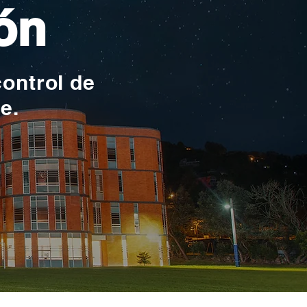
ón
control de
te.