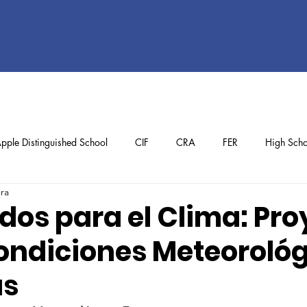
pple Distinguished School
CIF
CRA
FER
High Scho
ura
ol
Preschool
School Achievements
Staff Achievements
dos para el Clima: Pro
ondiciones Meteoroló
as