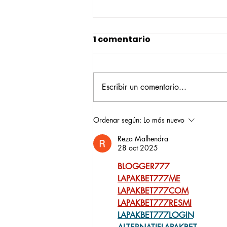
1 comentario
Escribir un comentario...
Construyendo su propio
Ordenar según:
Lo más nuevo
camino: la historia de
Reza Malhendra
Verónica Ardila Platín,
28 oct 2025
promoción 2017
BLOGGER777
LAPAKBET777ME
LAPAKBET777COM
LAPAKBET777RESMI
LAPAKBET777LOGIN