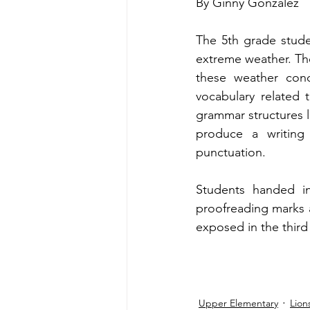
By Ginny González
The 5th grade stude
extreme weather. Th
these weather condi
vocabulary related 
grammar structures l
produce a writing 
punctuation.
Students handed in 
proofreading marks a
exposed in the third 
Upper Elementary
Lion