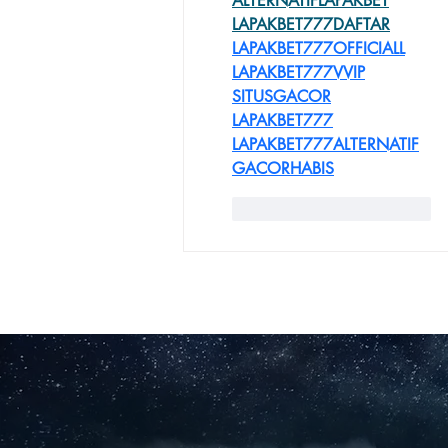
ALTERNATIFLAPAKBET
LAPAKBET777DAFTAR
LAPAKBET777OFFICIALL
LAPAKBET777VVIP
SITUSGACOR
LAPAKBET777
LAPAKBET777ALTERNATIF
GACORHABIS
Me gusta
Reaccionar