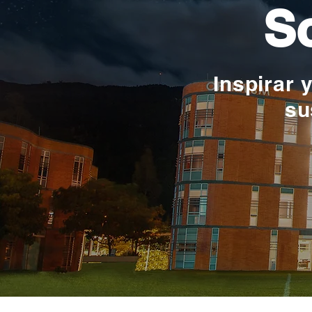
So
Inspirar 
su