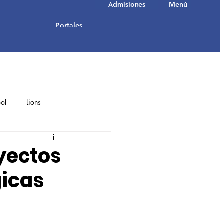
Admisiones
Menú
Portales
ol
Lions
Student Achievements
yectos
gicas