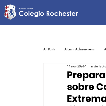
All Posts
Alumni Achievements
A
14 nov 2024
1 min de lect
Lower Elementary
Middle Scho
Prepara
sobre C
Upper Elementary
Extrem