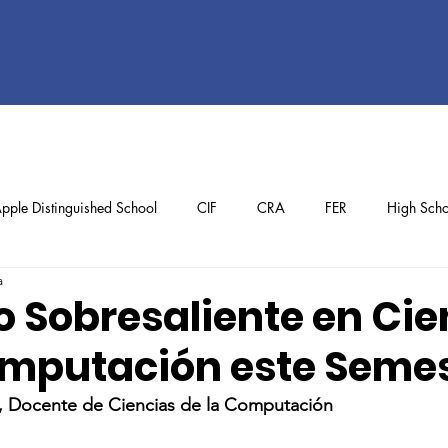
pple Distinguished School
CIF
CRA
FER
High Scho
a
ol
Preschool
School Achievements
Staff Achievements
o Sobresaliente en Cie
omputación este Seme
ia, Docente de Ciencias de la Computación