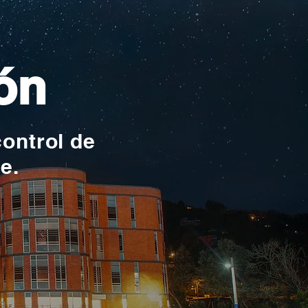
ón
control de
te.