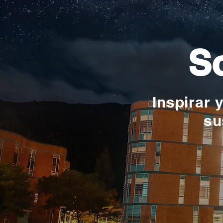
So
Inspirar 
su