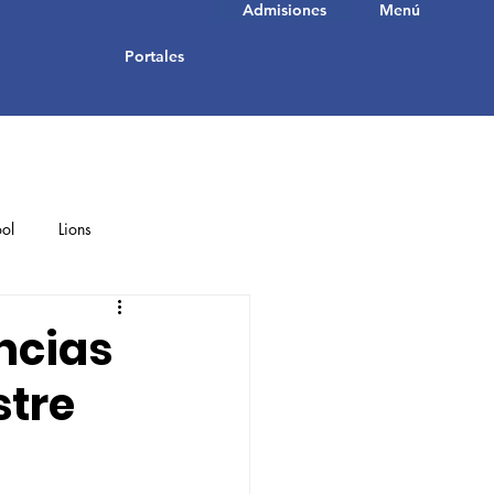
Admisiones
Menú
Portales
ol
Lions
Student Achievements
ncias
stre