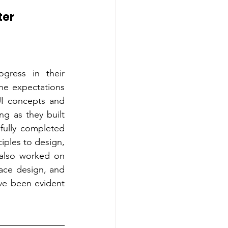
ter
gress in their 
he expectations 
I concepts and 
g as they built 
ully completed 
ples to design, 
 also worked on 
ace design, and 
ave been evident 