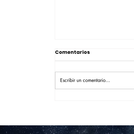
Comentarios
Escribir un comentario...
Construyendo su propio
camino: la historia de
Verónica Ardila Platín,
promoción 2017