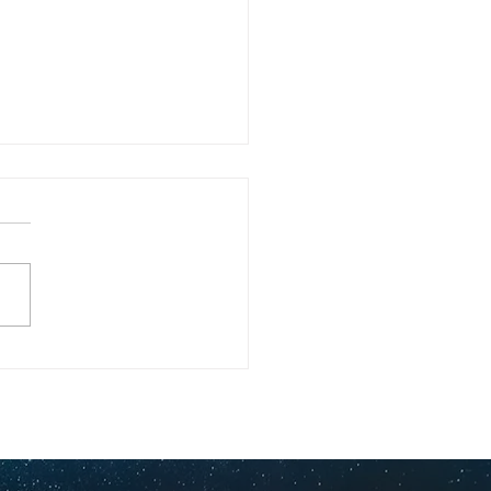
ullo Rochesteriano
as piscinas
ionales