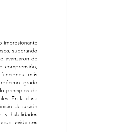
 impresionante 
asos, superando 
o avanzaron de 
o comprensión, 
 funciones más 
uodécimo grado 
o principios de 
es. En la clase 
nicio de sesión 
 y habilidades 
eron evidentes 