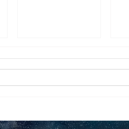
Pequeños escritores,
Org
grandes historias
en l
nac