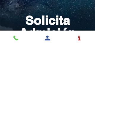
Solicita
Admisión
Inspirar y educar
estudiantes a tomar
control de sus vidas con
el mundo en mente.
SOLICITAR ADMISIÓN
La educación es una