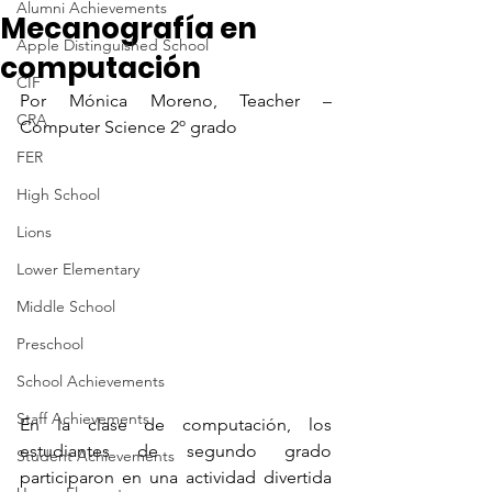
Alumni Achievements
Mecanografía en
Apple Distinguished School
computación
CIF
Por Mónica Moreno, Teacher – 
CRA
Computer Science 2º grado
FER
High School
Lions
Lower Elementary
Middle School
Preschool
School Achievements
Staff Achievements
En la clase de computación, los 
estudiantes de segundo grado 
Student Achievements
participaron en una actividad divertida 