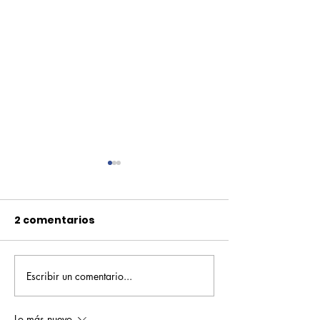
2 comentarios
Escribir un comentario...
Pequeños escritores,
Orgullo
grandes historias
Rochesteriano
piscinas naci
Lo más nuevo